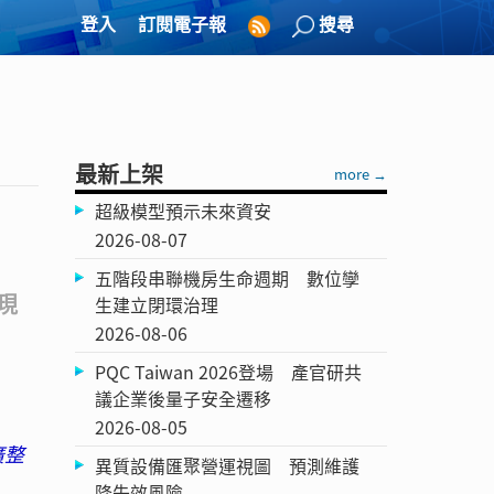
登入
訂閱電子報
搜尋
最新上架
more →
超級模型預示未來資安
2026-08-07
五階段串聯機房生命週期 數位孿
現
生建立閉環治理
2026-08-06
PQC Taiwan 2026登場 產官研共
議企業後量子安全遷移
2026-08-05
廣整
異質設備匯聚營運視圖 預測維護
降失效風險