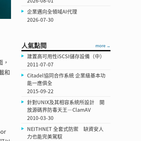
2026-08-01
企業邁向全領域AI代理
2026-07-30
人氣點閱
more →
建置高可用性iSCSI儲存設備（中）
平面，
2011-07-07
負載和
Citadel協同合作系統 企業級基本功
能一應俱全
2015-09-22
針對UNIX及其相容系統所設計 開
放源碼界防毒天王—ClamAV
2010-03-30
NEITHNET 全套式防禦 缺資安人
or
力也能完美駕馭