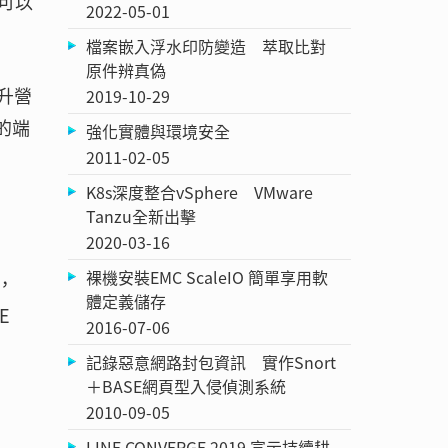
員可以
2022-05-01
檔案嵌入浮水印防變造 萃取比對
原件辨真偽
提升營
2019-10-29
式的端
強化實體與環境安全
2011-02-05
K8s深度整合vSphere VMware
Tanzu全新出擊
2020-03-16
裸機安裝EMC ScaleIO 簡單享用軟
，
體定義儲存
E
2016-07-06
記錄惡意網路封包資訊 實作Snort
＋BASE網頁型入侵偵測系統
2010-09-05
LINE CONVERGE 2019 宣示持續耕