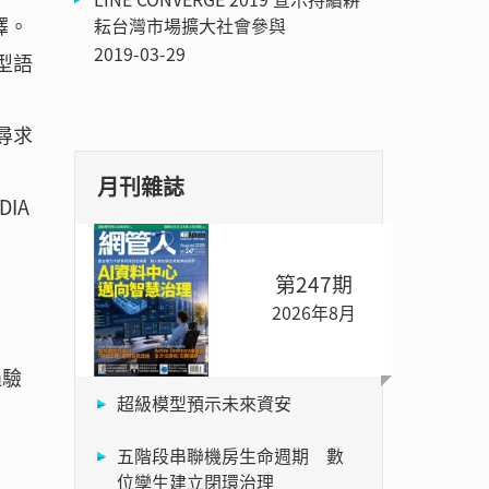
選擇。
耘台灣市場擴大社會參與
2019-03-29
大型語
合尋求
月刊雜誌
DIA
第247期
2026年8月
過驗
超級模型預示未來資安
五階段串聯機房生命週期 數
位孿生建立閉環治理