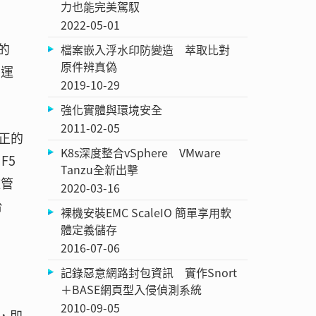
力也能完美駕馭
2022-05-01
的
檔案嵌入浮水印防變造 萃取比對
原件辨真偽
營運
2019-10-29
強化實體與環境安全
2011-02-05
真正的
K8s深度整合vSphere VMware
F5
Tanzu全新出擊
控管
2020-03-16
台
裸機安裝EMC ScaleIO 簡單享用軟
體定義儲存
2016-07-06
記錄惡意網路封包資訊 實作Snort
＋BASE網頁型入侵偵測系統
2010-09-05
合，即