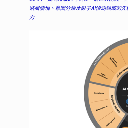
路層發現、意圖分類及影子AI偵測領域的先驅。SureP
力