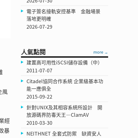
2026-07-30
電子簽名接軌安控基準 金融場景
落地更明確
2026-07-29
人氣點閱
more →
建置高可用性iSCSI儲存設備（中）
2011-07-07
離
Citadel協同合作系統 企業級基本功
能一應俱全
全風
2015-09-22
針對UNIX及其相容系統所設計 開
放源碼界防毒天王—ClamAV
業經
2010-03-30
致暴
NEITHNET 全套式防禦 缺資安人