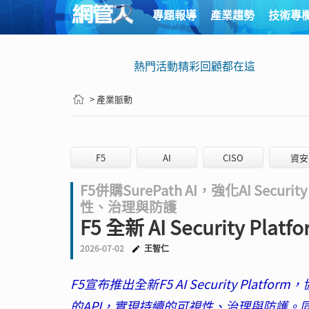
專題報導
產業趨勢
技術專
熱門活動精彩回顧都在這
> 產業脈動
F5
AI
CISO
資安
F5併購SurePath AI，強化AI Sec
性、治理與防護
F5 全新 AI Security Pl
2026-07-02
王智仁
F5宣布推出全新F5 AI Security Plat
的API，實現持續的可視性、治理與防護。同時，F