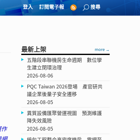
登入
訂閱電子報
搜尋
最新上架
more →
五階段串聯機房生命週期 數位孿
生建立閉環治理
2026-08-06
PQC Taiwan 2026登場 產官研共
議企業後量子安全遷移
2026-08-05
異質設備匯聚營運視圖 預測維護
降失效風險
運作
2026-08-05
是網
統包工程整合高密度機房 電網至