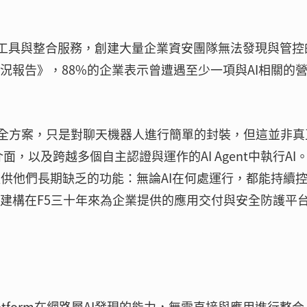
I工具與整合服務，創建大量企業資安團隊無法發現與管控
略現況報告》，88%的企業表示曾遭遇至少一項與AI相關的
數AI安全方案，只是對聊天機器人進行簡單的封裝，但這並非
，以及跨越多個自主認證與運作的AI Agent中執行AI。
與資安主管提供他們長期缺乏的功能：無論AI在何處運行，都能持續
這一切都建構在F5三十年來為企業提供的應用交付與安全防護平
rity Platform在網路層AI發現的能力，無需直接與應用進行整