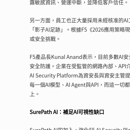
露敏感資訊、營運中斷，並降低客戶信任。
另一方面，員工也正大量採用未經核准的A
「影子AI足跡」。根據F5《2026應用策
或安全挑戰。
F5產品長Kunal Anand表示，目前多
安全防護。企業在受監管的網路內部、API介面
AI Security Platform為資安長
每一個AI模型、AI Agent與API，而
上。
SurePath AI：補足AI可視性缺口
SurePath AI的加入，強化F5 AI Secu