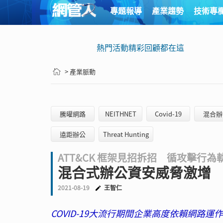
專題報導
產業趨勢
技術專
熱門活動精彩回顧都在這
> 產業脈動
騰曜網路
NEITHNET
Covid-19
混合辦
遠距辦公
Threat Hunting
ATT&CK 框架見招拆招 循攻擊行
混合式辦公資安威脅激增
2021-08-19
王智仁
COVID-19大流行期間企業高度依賴網