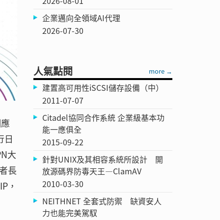
2026-08-01
企業邁向全領域AI代理
2026-07-30
人氣點閱
more →
建置高可用性iSCSI儲存設備（中）
2011-07-07
Citadel協同合作系統 企業級基本功
網應
能一應俱全
行日
2015-09-22
PN大
針對UNIX及其相容系統所設計 開
者長
放源碼界防毒天王—ClamAV
2010-03-30
IP，
NEITHNET 全套式防禦 缺資安人
力也能完美駕馭