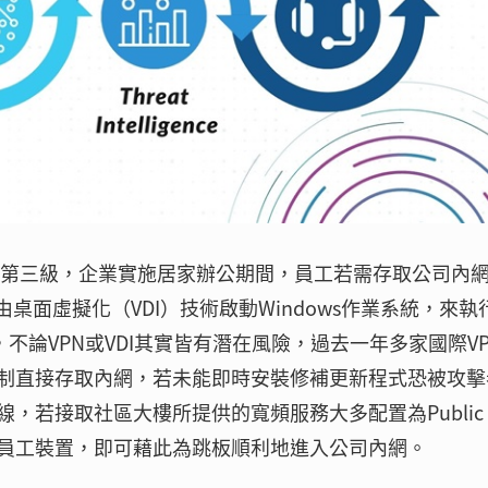
升到第三級，企業實施居家辦公期間，員工若需存取公司內
桌面虛擬化（VDI）技術啟動Windows作業系統，來執
出，不論VPN或VDI其實皆有潛在風險，過去一年多家國際V
制直接存取內網，若未能即時安裝修補更新程式恐被攻擊
若接取社區大樓所提供的寬頻服務大多配置為Public 
員工裝置，即可藉此為跳板順利地進入公司內網。