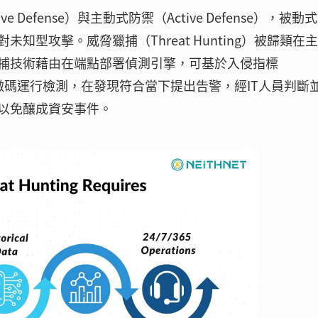
Defense）與主動式防禦（Active Defense），被動
型攻擊。威脅獵捕（Threat Hunting）被歸類在
捕技術藉由在端點部署偵測引擎，可基於入侵指標
，IoC）、特徵碼運行檢測，在發現符合當下提出告警，經IT人員判斷
以免釀成資安事件。