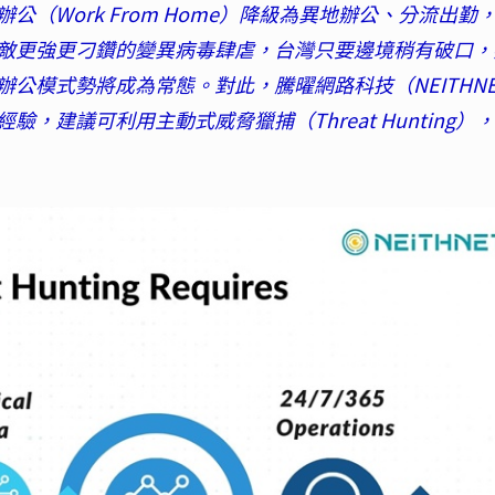
（Work From Home）降級為異地辦公、分流出勤
敵更強更刁鑽的變異病毒肆虐，台灣只要邊境稍有破口，
公模式勢將成為常態。對此，騰曜網路科技（NEITHNE
建議可利用主動式威脅獵捕（Threat Hunting）