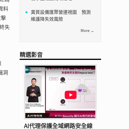
資料
異質設備匯聚營運視圖 預測
攻擊
維護降失效風險
終失
More →
精選影音
應
的漏洞
AI代理保護全域網路安全線