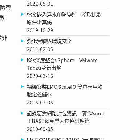
2022-05-01
式防禦
檔案嵌入浮水印防變造 萃取比對
主動
原件辨真偽
2019-10-29
並非
強化實體與環境安全
2011-02-05
K8s深度整合vSphere VMware
Tanzu全新出擊
2020-03-16
裸機安裝EMC ScaleIO 簡單享用軟
體定義儲存
2016-07-06
記錄惡意網路封包資訊 實作Snort
＋BASE網頁型入侵偵測系統
2010-09-05
LINE CONVERGE 2019 宣示持續耕