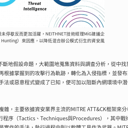
但未停歇反而更加活躍，NEITHNET技術經理MiG建議企
t Hunting）來因應，以降低混合辦公模式衍生的資安風
需不斷地假設命題，大範圍地蒐集資料與調查分析，從中找
再根據掌握到的攻擊行為軌跡，轉化為入侵指標，並發布
手法或惡意程式變成了已知，便可加以阻斷內網環境中潛
，主要依據資安業界主流的MITRE ATT&CK框架來分
actics、Techniques與Procedures），其中
實作的手法，執行過程中則以軟體工具作為武器。MITR