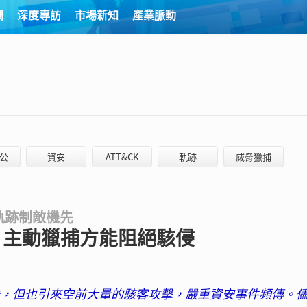
欄
深度專訪
市場新知
產業脈動
公
資安
ATT&CK
軌跡
威脅獵捕
為軌跡制敵機先
 主動獵捕方能阻絕駭侵
路運作，但也引來空前大量的駭客攻擊，嚴重資安事件頻傳。