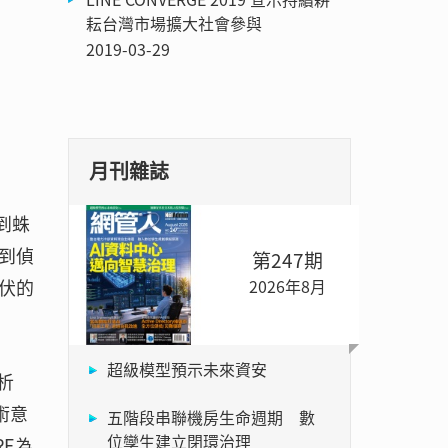
耘台灣市場擴大社會參與
2019-03-29
月刊雜誌
到蛛
到偵
第247期
2026年8月
伏的
超級模型預示未來資安
析
戰術意
五階段串聯機房生命週期 數
位孿生建立閉環治理
E為