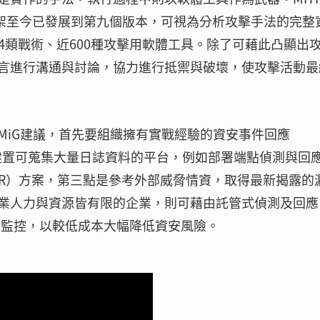
框架至今已發展到第九個版本，可視為分析攻擊手法的完整
14類戰術、近600種攻擊用軟體工具。除了可藉此凸顯出
言進行溝通與討論，協力進行抵禦與破壞，使攻擊活動最
MiG建議，首先要組織擁有實戰經驗的資安事件回應
隊，其次是建置可蒐集大量日誌資料的平台，例如部署端點偵測與回
sponse，EDR）方案，第三點是參考外部威脅情資，取得最新揭露
業人力與資源皆有限的企業，則可藉由託管式偵測及回應
續地監控，以較低成本大幅降低資安風險。