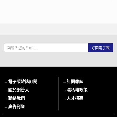
請
輸
入
您
的
E-
→
電子版雜誌訂閱
→
訂閱雜誌
mail
→
關於網管人
→
隱私權政策
→
聯絡我們
→
人才招募
→
廣告刊登