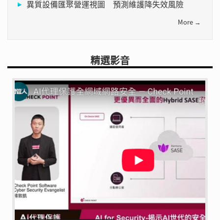
異質設備匯聚營運視圖 預測維護降失效風險
More →
精選影音