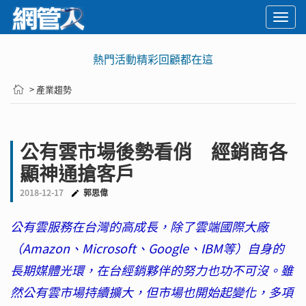
Togg
navi
熱門活動精彩回顧都在這
> 產業趨勢
公有雲市場後勢看俏 經銷商各
顯神通搶客戶
2018-12-17
郭思偉
公有雲服務在台灣的高成長，除了雲端國際大廠
（Amazon、Microsoft、Google、IBM等）自身的
長期媒體光環，在台經銷夥伴的努力也功不可沒。雖
然公有雲市場持續擴大，但市場也開始起變化，多項