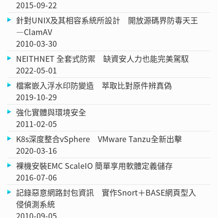
2015-09-22
針對UNIX及其相容系統所設計 開放源碼界防毒天王
—ClamAV
2010-03-30
NEITHNET 全套式防禦 缺資安人力也能完美駕馭
2022-05-01
檔案嵌入浮水印防變造 萃取比對原件辨真偽
2019-10-29
強化實體與環境安全
2011-02-05
K8s深度整合vSphere VMware Tanzu全新出擊
2020-03-16
裸機安裝EMC ScaleIO 簡單享用軟體定義儲存
2016-07-06
記錄惡意網路封包資訊 實作Snort＋BASE網頁型入
侵偵測系統
2010-09-05