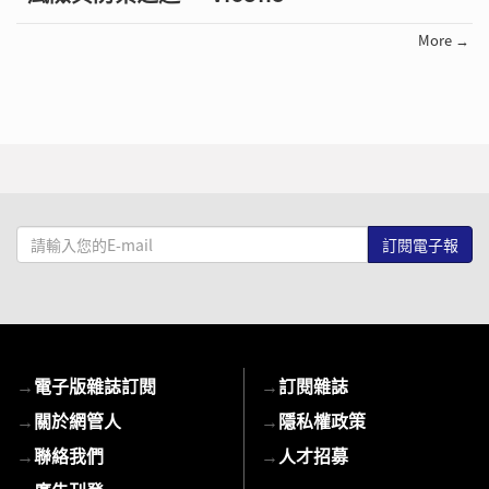
More →
請
輸
入
您
的
E-
→
電子版雜誌訂閱
→
訂閱雜誌
mail
→
關於網管人
→
隱私權政策
→
聯絡我們
→
人才招募