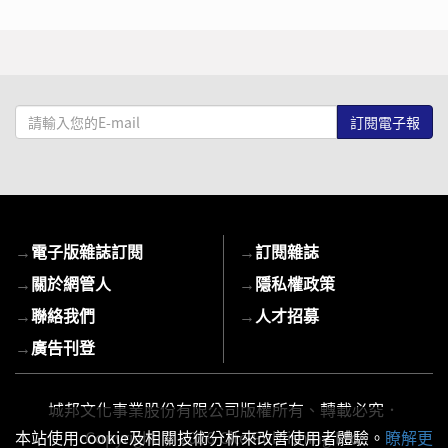
請
輸
入
您
的
E-
→
電子版雜誌訂閱
→
訂閱雜誌
mail
→
關於網管人
→
隱私權政策
→
聯絡我們
→
人才招募
→
廣告刊登
城邦文化事業股份有限公司版權所有、轉載必究．
本站使用cookie及相關技術分析來改善使用者體驗。
瞭解更
Copyright © 2026 Cite Publishing Ltd.