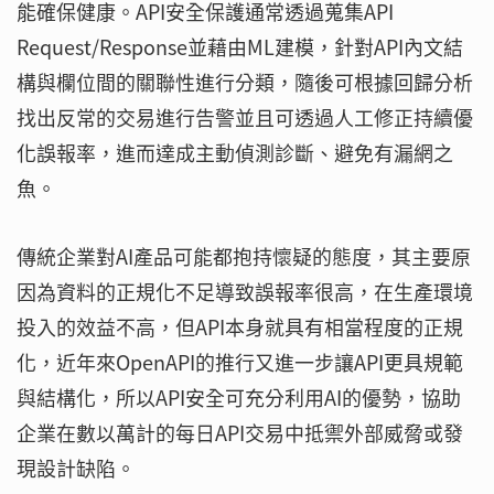
能確保健康。API安全保護通常透過蒐集API
Request/Response並藉由ML建模，針對API內文結
構與欄位間的關聯性進行分類，隨後可根據回歸分析
找出反常的交易進行告警並且可透過人工修正持續優
化誤報率，進而達成主動偵測診斷、避免有漏網之
魚。
傳統企業對AI產品可能都抱持懷疑的態度，其主要原
因為資料的正規化不足導致誤報率很高，在生產環境
投入的效益不高，但API本身就具有相當程度的正規
化，近年來OpenAPI的推行又進一步讓API更具規範
與結構化，所以API安全可充分利用AI的優勢，協助
企業在數以萬計的每日API交易中抵禦外部威脅或發
現設計缺陷。