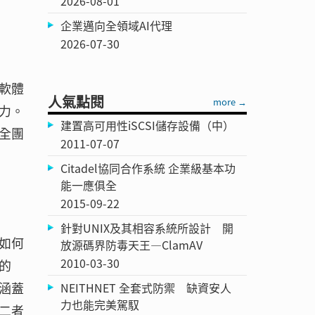
2026-08-01
企業邁向全領域AI代理
2026-07-30
軟體
人氣點閱
more →
力。
建置高可用性iSCSI儲存設備（中）
全團
2011-07-07
Citadel協同合作系統 企業級基本功
能一應俱全
2015-09-22
針對UNIX及其相容系統所設計 開
如何
放源碼界防毒天王—ClamAV
2010-03-30
的
涵蓋
NEITHNET 全套式防禦 缺資安人
力也能完美駕馭
二者