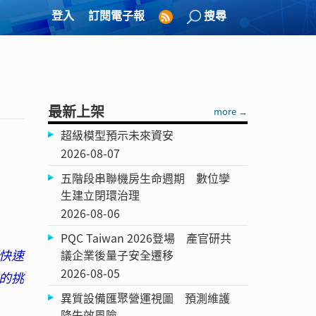
登入
訂閱電子報
搜尋
最新上架
more →
超級模型預示未來資安
2026-08-07
五階段串聯機房生命週期 數位孿
生建立閉環治理
2026-08-06
PQC Taiwan 2026登場 產官研共
快速
議企業後量子安全遷移
2026-08-05
的挑
異質設備匯聚營運視圖 預測維護
降失效風險