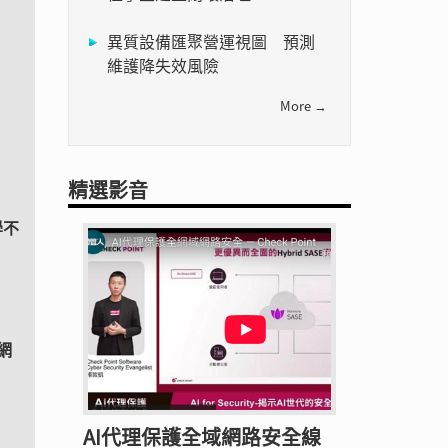
異質設備匯聚營運視圖 預測
維護降失效風險
More →
精選影音
學不
網
AI代理保護全域網路安全線