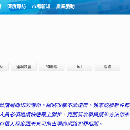
欄
深度專訪
市場新知
產業脈動
私
連網裝置
物聯網
IoT
網路
營階層關切的課題。網路攻擊不論速度、頻率或複雜性都
人員必須繼續快速跟上腳步，克服新攻擊與感染方法帶來
有很大程度跟未來可能出現的網路犯罪相關。