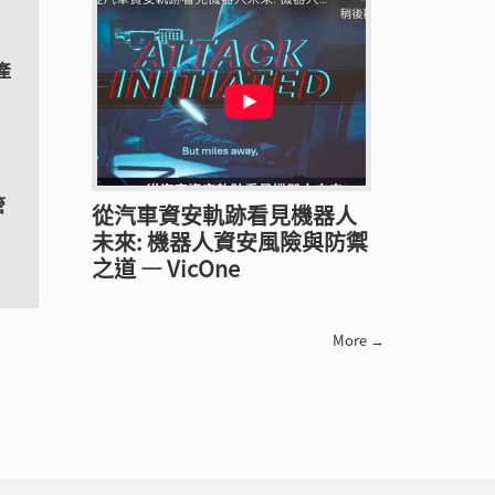
產
管
從汽車資安軌跡看見機器人
未來: 機器人資安風險與防禦
之道 — VicOne
More →