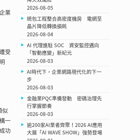
2026-08-05
企業
統包工程整合高密度機房 電網至
晶片降低轉換損耗
2026-08-04
AI 代理進駐 SOC 資安監控邁向
遭受
「智動應變」新紀元
2026-08-03
明
AI時代下，企業網路現代化的下一
步
2026-08-03
金融業PQC準備發動 密碼治理先
行掌握節奏
類似
2026-08-03
構一
逾200家AI業者齊聚！2026 AI應用
鍵成功
大展「AI WAVE SHOW」強勢登場