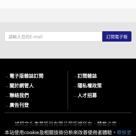
請
輸
入
您
的
E-
→
電子版雜誌訂閱
→
訂閱雜誌
mail
→
關於網管人
→
隱私權政策
→
聯絡我們
→
人才招募
→
廣告刊登
城邦文化事業股份有限公司版權所有、轉載必究．
本站使用cookie及相關技術分析來改善使用者體驗。
瞭解更
Copyright © 2026 Cite Publishing Ltd.