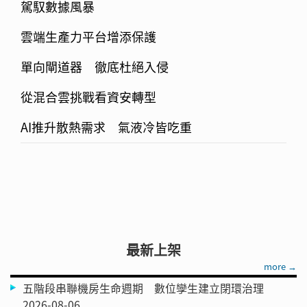
駕馭數據風暴
雲端生產力平台增添保護
單向閘道器 徹底杜絕入侵
從混合雲挑戰看資安轉型
AI推升散熱需求 氣液冷皆吃重
最新上架
more →
五階段串聯機房生命週期 數位孿生建立閉環治理
2026-08-06