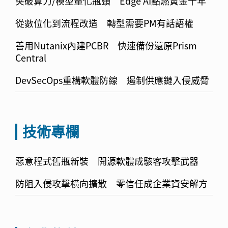
突破算力/模型量化瓶頸 Edge AI點燃黃金十年
從數位化到流程改造 轉型需要PM有話語權
善用Nutanix內建PCBR 快速備份還原Prism
Central
DevSecOps重構軟體防線 遏制供應鏈入侵威脅
技術專欄
惡意程式舊瓶新裝 開源軟體成駭客攻擊武器
防阻入侵攻擊橫向擴散 零信任成企業資安解方