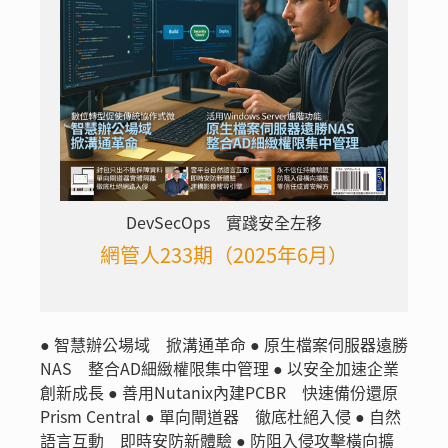
DevSecOps 實踐安全左移
網管人233期（2025年6月）
● 智慧辦公場域 掀溝通革命 ● 原生檔案伺服器遠勝
NAS 整合AD細緻權限集中管理 ● 以安全加速企業
創新成長 ● 善用Nutanix內建PCBR 快速備份還原
Prism Central ● 單向閘道器 徹底杜絕入侵 ● 自然
語言互動 即時安防新體驗 ● 防阻入侵攻擊橫向擴