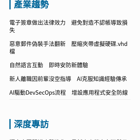
產業趨勢
電子簽章做出法律效力 避免對造不認帳導致損
失
惡意郵件偽裝手法翻新 壓縮夾帶虛擬硬碟.vhd
檔
自然語言互動 即時安防新體驗
新人離職因前輩沒空指導 AI克服知識經驗傳承
AI驅動DevSecOps流程 增設應用程式安全防線
深度專訪