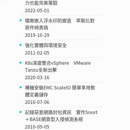
力也能完美駕馭
2022-05-01
檔案嵌入浮水印防變造 萃取比對
原件辨真偽
2019-10-29
強化實體與環境安全
2011-02-05
K8s深度整合vSphere VMware
Tanzu全新出擊
2020-03-16
裸機安裝EMC ScaleIO 簡單享用軟
體定義儲存
2016-07-06
記錄惡意網路封包資訊 實作Snort
＋BASE網頁型入侵偵測系統
2010-09-05