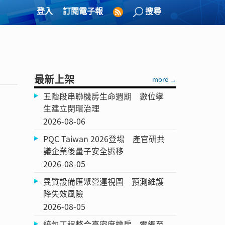
登入
訂閱電子報
搜尋
最新上架
more →
五階段串聯機房生命週期 數位孿
生建立閉環治理
2026-08-06
PQC Taiwan 2026登場 產官研共
議企業後量子安全遷移
2026-08-05
異質設備匯聚營運視圖 預測維護
降失效風險
2026-08-05
統包工程整合高密度機房 電網至