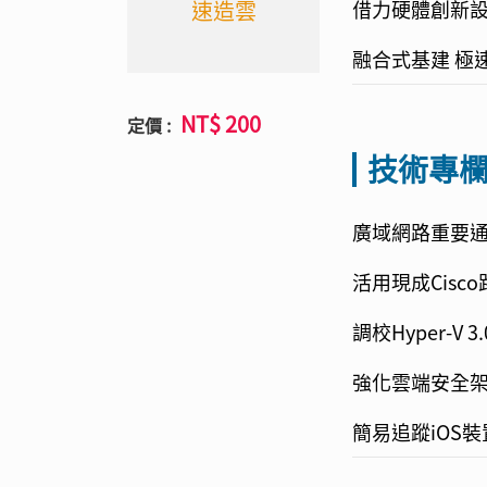
借力硬體創新設
速造雲
融合式基建 極
NT$ 200
定價 :
技術專
廣域網路重要通訊
活用現成Cisco
調校Hyper-V
強化雲端安全架
簡易追蹤iOS裝