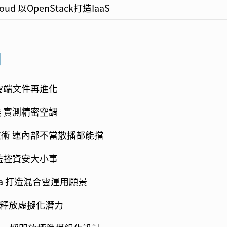
oud 以OpenStack打造IaaS
知
雲端文件再進化
 實測精密空調
術 連內部不當散播都能擋
監控資安大小事
 Infra 打造混合雲運用願景
系統 釋放虛擬化潛力