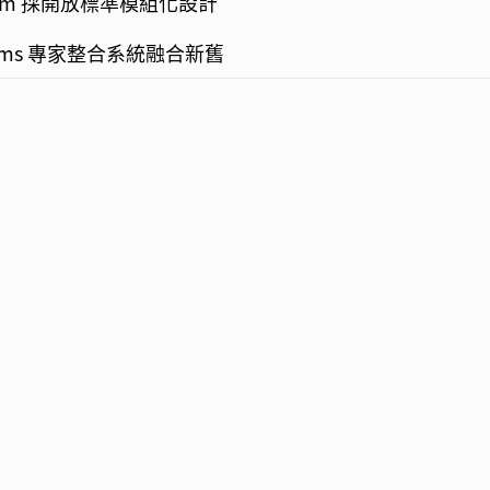
ystem 採開放標準模組化設計
ystems 專家整合系統融合新舊