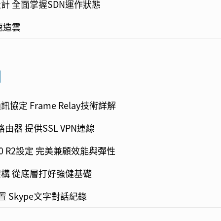
計 全面掌握SDN運作狀態
速造雲
欄
協定 Frame Relay技術詳解
路由器 提供SSL VPN連線
 3.0 R2設定 完美兼顧效能與彈性
構 從底層打好強健基礎
置 Skype文字對話紀錄