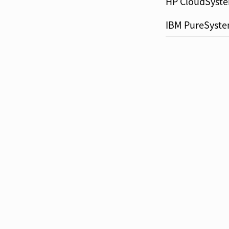
HP CloudS
IBM PureS