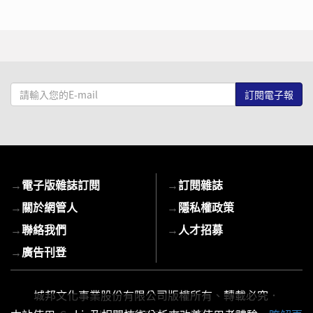
請
輸
入
您
的
E-
→
電子版雜誌訂閱
→
訂閱雜誌
mail
→
關於網管人
→
隱私權政策
→
聯絡我們
→
人才招募
→
廣告刊登
城邦文化事業股份有限公司版權所有、轉載必究．