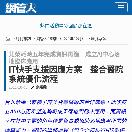
Togg
navi
熱門活動精彩回顧都在這
> 月刊雜誌
> 網管人189期（2021年10月）
> 深度專訪
北榮耗時五年完成資訊再造 成立AI中心落
地臨床應用
IT快手支援因應方案 整合醫院
系統優化流程
2021-10-05
余采霏
台北榮總已累積了許多智慧醫療的合作成果，此次成
立AI中心更希望能夠將成果落地到臨床應用，而資訊
室在其中主要的角色便是負責或協助落地應用所需的
運算能力、資料的匯整處理（包含介接現行HIS系統