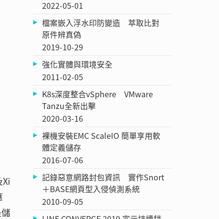
2022-05-01
檔案嵌入浮水印防變造 萃取比對
原件辨真偽
2019-10-29
強化實體與環境安全
2011-02-05
K8s深度整合vSphere VMware
Tanzu全新出擊
2020-03-16
裸機安裝EMC ScaleIO 簡單享用軟
體定義儲存
2016-07-06
記錄惡意網路封包資訊 實作Snort
Xi
＋BASE網頁型入侵偵測系統
應
2010-09-05
是儲
LINE CONVERGE 2019 宣示持續耕