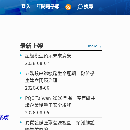
登入
訂閱電子報
搜尋
最新上架
more →
超級模型預示未來資安
2026-08-07
五階段串聯機房生命週期 數位孿
生建立閉環治理
2026-08-06
PQC Taiwan 2026登場 產官研共
議企業後量子安全遷移
2026-08-05
架構
異質設備匯聚營運視圖 預測維護
降失效風險