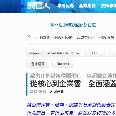
專題報導
產業趨勢
技術專
熱門活動精彩回顧都在這
> 月刊雜誌
> 網管人164期（2019年9月）
> 深度專訪
Hyper-Converged Infrastructure
HCI
邊緣運算
Nutanix
致力IT基礎架構隱形化 以超融合為
從核心到企業雲 全面涵蓋
2019-09-02
余采霏
藉由把運算、儲存、網路以及虛擬化融合在一
化為簡單，更帶來可靠、高效以及經濟的多