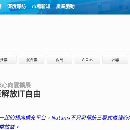
欄
深度專訪
市場新知
產業脈動
多雲
混合雲
孤島
AIOps
容器
核心向雲擴展
解放IT自由
起的橫向擴充平台，Nutanix不只將傳統三層式複雜的
重效益。