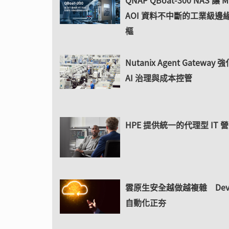
QNAP QBoat-300 NAS 讓 
AOI 資料不中斷的工業級邊
樞
Nutanix Agent Gateway
AI 治理與成本控管
HPE 提供統一的代理型 IT 
雲原生安全越做越複雜 DevS
自動化正夯