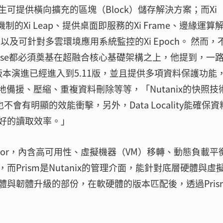
可提供橫向擴充的區塊（Block）儲存解決方案；而Xi
援機制的Xi Leap、提供桌面即服務的Xi Frame、邊緣運算
am以及可針對多雲環境應用系統監控的Xi Epoch。 然而，
x Enterprise都必須奠基在超融合核心基礎架構之上，他提到，一
 AOS版本演進已經進入到5.11版，並且提供多項資料保護功能
、異地備援、壓縮、重複資料刪除等等，「Nutanix的快照技
會有明顯的效能衝擊，另外，Data Locality能確保資
好的讀取效率。」
ervisor，內含高可用性、虛擬機器（VM）移轉、動態負載平
Prism是Nutanix的管理介面，能針對底層硬體與虛
與韌體升級的部份，在軟硬體的版本匹配後，透過Pris