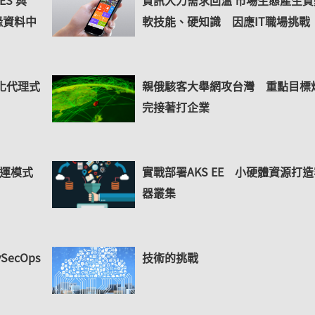
MES 與
資訊人力需求回溫 市場生態產生質
緣資料中
軟技能、硬知識 因應IT職場挑戰
 強化代理式
親俄駭客大舉網攻台灣 重點目標
完接著打企業
營運模式
實戰部署AKS EE 小硬體資源打
器叢集
ecOps
技術的挑戰