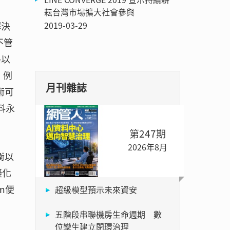
耘台灣市場擴大社會參與
2019-03-29
解決
不管
路以
，例
月刊雜誌
術可
料永
第247期
2026年8月
衡以
擬化
m便
超級模型預示未來資安
五階段串聯機房生命週期 數
位孿生建立閉環治理