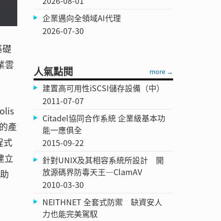
2026-08-01
企業邁向全領域AI代理
2026-07-30
基礎
業雲
人氣點閱
more →
建置高可用性iSCSI儲存設備（中）
2011-07-07
is
Citadel協同合作系統 企業級基本功
s的產
能一應俱全
程式
2015-09-22
建立
針對UNIX及其相容系統所設計 開
放源碼界防毒天王—ClamAV
協助
2010-03-30
NEITHNET 全套式防禦 缺資安人
力也能完美駕馭