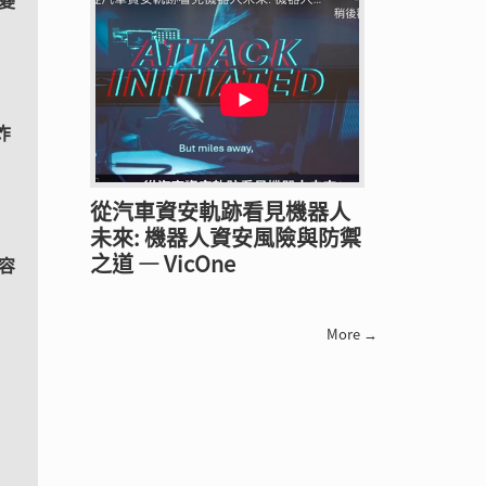
變
炸
從汽車資安軌跡看見機器人
未來: 機器人資安風險與防禦
之道 — VicOne
造容
More →