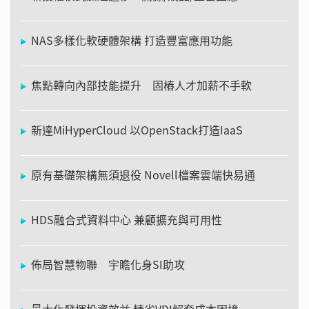
NAS多樣化軟硬體架構 打造豐富應用功能
焦點轉向內部技能提升 固樁人才加薪不手軟
新達MiHyperCloud 以OpenStack打造IaaS
原有基礎架構無須退役 Novell檔案雲端快易通
HDS融合式資料中心 兼顧擴充與可用性
佈局智慧物聯 宇瞻化身SI助攻