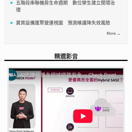
五階段串聯機房生命週期 數位孿生建立閉環治
理
異質設備匯聚營運視圖 預測維護降失效風險
More →
精選影音