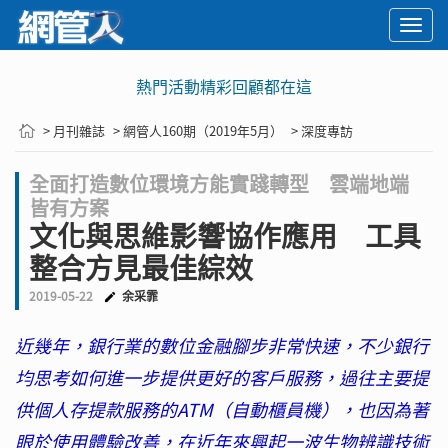
Togg
navi
熱門活動精彩回顧都在這
> 月刊雜誌
> 網管人160期（2019年5月）
> 深度專訪
全面打造數位環境方能實踐轉型 雲端地端
皆有方案
文化與思維影響協作應用 工具
整合方見最佳綜效
2019-05-22
余采霏
近幾年，銀行業的數位金融腳步非常快速，不少銀行
均思考如何進一步提供更好的客戶服務，過往主要提
供個人存提款服務的ATM（自動櫃員機），也因為著
眼於使用體驗改善，在近年來興起一波生物辨識技術