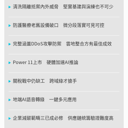
清洗隔離抵禦內外威脅 堅實基建與演練也不可少
防護醫療老舊設備破口 微分段落實可見可控
完整涵蓋DDoS攻擊防禦 雲地整合方有最佳成效
Power 11上市 硬體加速AI推論
關稅戰中仍缺工 跨域綠才搶手
地端AI語音轉錄 一鍵多元應用
企業減碳範疇三已成必修 供應鏈統籌驗證難度高