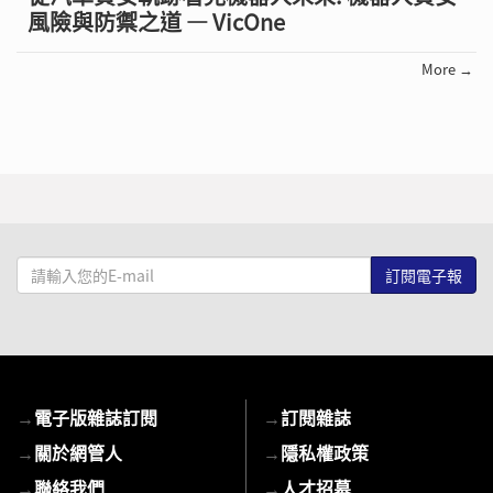
風險與防禦之道 — VicOne
More →
請
輸
入
您
的
E-
→
電子版雜誌訂閱
→
訂閱雜誌
mail
→
關於網管人
→
隱私權政策
→
聯絡我們
→
人才招募