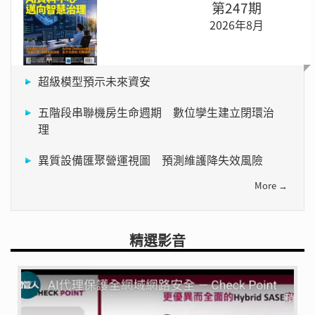
第247期
2026年8月
超級模型預示未來資安
五階段串聯機房生命週期 數位孿生建立閉環治
理
異質設備匯聚營運視圖 預測維護降失效風險
More →
精選影音