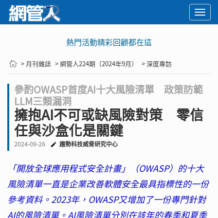
Togg
navi
熱門活動精彩回顧都在這
> 月刊雜誌
> 網管人224期（2024年9月）
> 深度專訪
參酌OWASP首度AI十大風險清單 政策防範
LLM三類漏洞
擁抱AI不可或缺風險對策 零信
任與沙盒化是關鍵
2024-09-26
趨勢科技威脅研究中心
「開放全球應用程式安全計畫」（OWASP）的十大
風險清單一直是企業改善軟體安全最具指標性的一份
參考資料。2023年，OWASP又增加了一份專門針對
AI的風險清單。AI風險清單分別在該年的春季和夏季