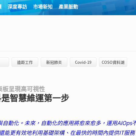
欄
深度專訪
市場新知
產業脈動
遠距工作
新冠肺炎
Covid-19
COSO資料湖
表板呈現高可視性
料是智慧維運第一步
與自動化。未來，自動化的應用將愈來愈多，運用AIOps
還能更有效地利用基礎架構、在最快的時間內提供IT服務