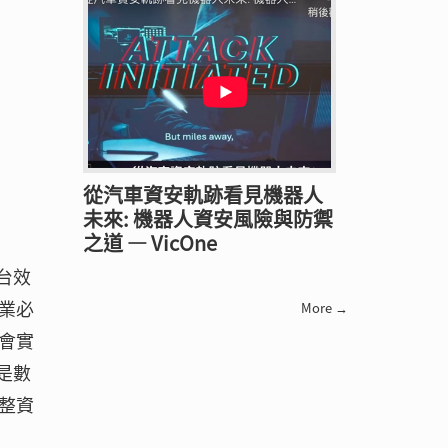
從汽車資安軌跡看見機器人
未來: 機器人資安風險與防禦
之道 — VicOne
台效
業必
More →
會實
只是數
整資