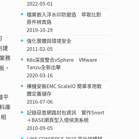
2022-05-01
檔案嵌入浮水印防變造 萃取比對
原件辨真偽
2019-10-29
的
強化實體與環境安全
利建
2011-02-05
業務
K8s深度整合vSphere VMware
Tanzu全新出擊
表板，
2020-03-16
裸機安裝EMC ScaleIO 簡單享用軟
體定義儲存
數據平
2016-07-06
料庫
記錄惡意網路封包資訊 實作Snort
，相
＋BASE網頁型入侵偵測系統
2010-09-05
LINE CONVERGE 2019 宣示持續耕