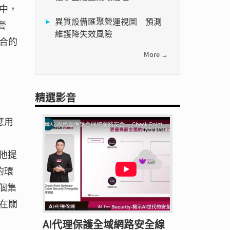
中，
異質設備匯聚營運視圖 預測
套
維護降失效風險
合的
More →
精選影音
應用
，他提
的環
一個集
在關
AI代理保護全域網路安全線