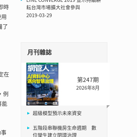
即時
耘台灣市場擴大社會參與
2019-03-29
使用
備了
月刊雜誌
鎖定在
第247期
2026年8月
，例
將能
超級模型預示未來資安
五階段串聯機房生命週期 數
動事
位孿生建立閉環治理