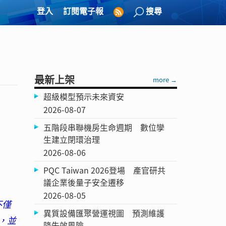
登入
訂閱電子報
搜尋
最新上架
more →
超級模型預示未來資安
2026-08-07
五階段串聯機房生命週期 數位孿
生建立閉環治理
2026-08-06
PQC Taiwan 2026登場 產官研共
議企業後量子安全遷移
2026-08-05
不僅
異質設備匯聚營運視圖 預測維護
，並
降失效風險