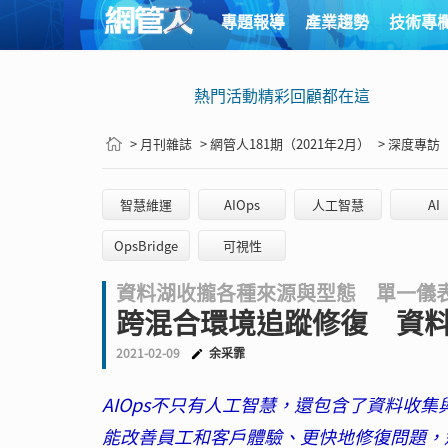
專題報導
產業趨勢
技術專
熱門活動精彩回顧都在這
> 月刊雜誌
> 網管人181期（2021年2月）
> 深度專訪
智慧維運
AIOps
人工智慧
AI
OpsBridge
可視性
資料湖收攏各種來源與型態 單一儀
跨混合環境追蹤修復 資
2021-02-09
余采霏
AIOps不只有人工智慧，還包含了資料收集
能改善員工和客戶體驗、更快地修復問題，