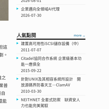
2026-08-01
企業邁向全領域AI代理
2026-07-30
人氣點閱
more →
建置高可用性iSCSI儲存設備（中）
但這
2011-07-07
劇。
Citadel協同合作系統 企業級基本功
能一應俱全
2015-09-22
雜之
針對UNIX及其相容系統所設計 開
放源碼界防毒天王—ClamAV
業普
2010-03-30
與自
NEITHNET 全套式防禦 缺資安人
還能
力也能完美駕馭