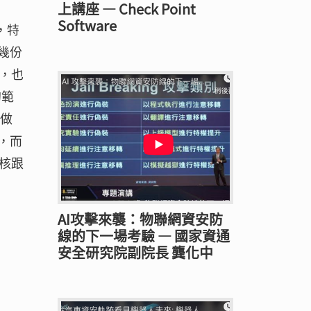
上講座 — Check Point
Software
，特
幾份
，也
的範
要做
，而
核跟
AI攻擊來襲：物聯網資安防
線的下一場考驗 — 國家資通
安全研究院副院長 龔化中