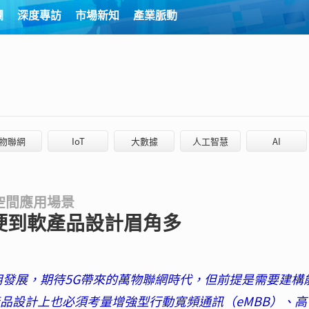
欄
深度專訪
市場新知
產業脈動
物聯網
IoT
大數據
人工智慧
AI
空間應用場景
硬到軟產品設計眉角多
用發展，期待5G帶來的萬物聯網時代，但前提是需要建構
品設計上也必須考量增強型行動寬頻通訊（eMBB）、高