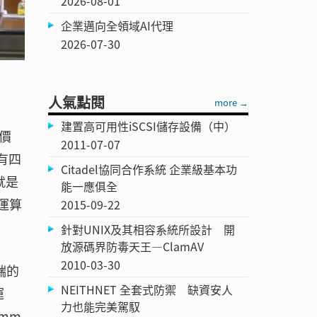
2026-08-01
企業邁向全領域AI代理
2026-07-30
人氣點閱
more →
建置高可用性iSCSI儲存設備（中）
價
2011-07-07
有四
Citadel協同合作系統 企業級基本功
就是
能一應俱全
運算
2015-09-22
針對UNIX及其相容系統所設計 開
放源碼界防毒天王—ClamAV
2010-03-30
端的
NEITHNET 全套式防禦 缺資安人
運
力也能完美駕馭
mm