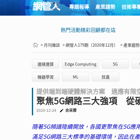
專題報導
產業趨勢
技術專
熱門活動精彩回顧都在這
> 月刊雜誌
> 網管人179期（2020年12月）
> 產業趨勢
邊緣運算
Edge Computing
5G
機器學習
ML
技嘉
提供端到端硬體解決方案 適應有限
聚焦5G網路三大強項 從
2020-12-24
余采霏
隨著5G頻譜陸續開放，各國更聚焦在5G應
滿足5G網路三大標準的基礎環境，因此在產