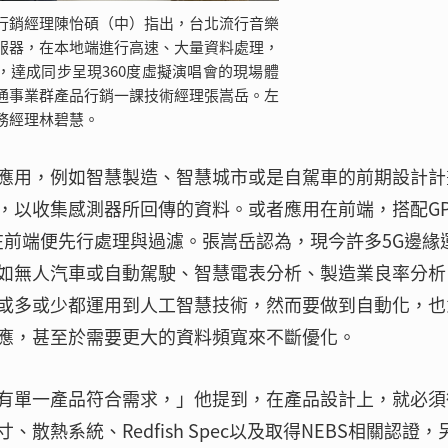
行銷經理陳怡碩（中）指出，台北流行音樂
服器，在本地端進行高速、大量資料處理，
，達成同步呈現360度虛擬演唱會的現場體
通事業群產品行銷一課技術經理張嵩岳。左
務經理林碧慧。
應用，例如智慧製造、智慧城市或是自駕車的前期設計計
，以收集感測器所回傳的資料。或者應用在前端，搭配GP
在前端便先行處理與過濾。張嵩岳認為，現今許多5G邊緣
如無人汽車或自動駕駛、智慧電表分析、製造業良率分析
或多或少都運用到人工智慧技術，然而要做到自動化，也
應，甚至於需要更大的資料頻寬來不斷優化。
有單一產品符合需求，」他提到，在產品設計上，就必須
熱系統、Redfish Spec以及取得NEBS相關認證，