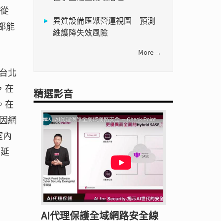
，從
異質設備匯聚營運視圖 預測
都能
維護降失效風險
More →
台北
，在
精選影音
。在
因網
室內
可延
AI代理保護全域網路安全線