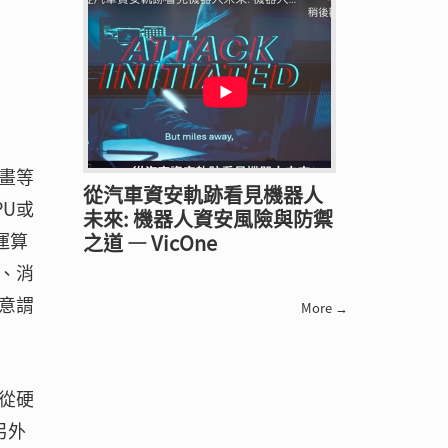
畫等
從汽車資安軌跡看見機器人
U或
未來: 機器人資安風險與防禦
運算
之道 — VicOne
、消
意謂
More →
從硬
另外