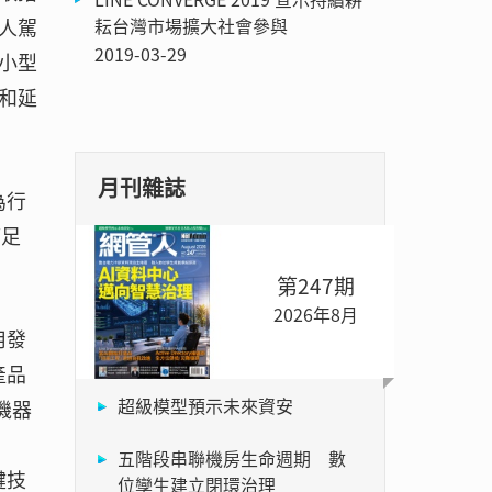
耘台灣市場擴大社會參與
人駕
2019-03-29
小型
和延
月刊雜誌
為行
滿足
第247期
2026年8月
用發
產品
超級模型預示未來資安
機器
五階段串聯機房生命週期 數
鍵技
位孿生建立閉環治理