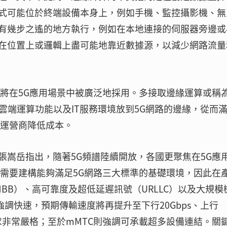
式可能位於終端設備本身上，例如手機、監控攝影機、無
有幾步之遙的地方執行，例如在本地連接的伺服器旁邊或
在位置上或邏輯上盡可能地靠近數據源，以減少網路流量
算將在5G應用場景中被廣泛地採用。多接取邊緣運算或稱
雲端運算功能以及IT服務環境放到5G網路的邊緣，從而
路運營商降低成本。
張嵩岳指出，隨著5G頻譜陸續開放，各國更聚焦在5G應
是需要建構能夠滿足5G網路三大標準的基礎環境，因此在
BB）、高可靠度及超低延遲訊號（URLLC）以及大規模
強調快速，預期傳輸速度將再提升至下行20Gbps、上行
的要求非常嚴格；至於mMTC則強調可承載超多設備連結。關