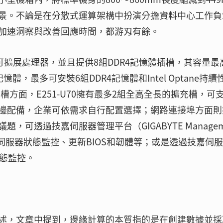
景。不論是在分散式運算架構中扮演分擔資料中心工作負
加速洞察與改善回應時間，都游刄有餘。
on可擴展處理器，並且提供8組DDR4記憶體插槽，其容量最
性記憶體，最多可安裝6組DDR4記憶體和Intel Optane持續
槽方面，E251-U70擁有最多2組全高全長的擴充槽，可
邊配備，企業可依需求自行配置選擇；網路連接埠方面則
，可透過技嘉伺服器管理平台（GIGABYTE Managem
進行伺服器狀態監控、更新BIOS和韌體等；或是透過技嘉伺
狀態監控。
述，文章中提到，邊緣計算的本質指的是在創建數據並採