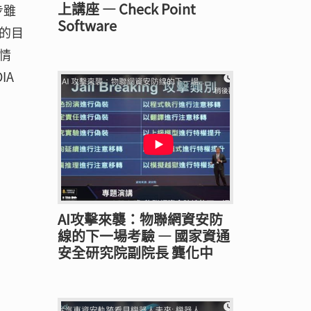
上講座 — Check Point
步雖
Software
的目
情
IA
AI攻擊來襲：物聯網資安防
線的下一場考驗 — 國家資通
安全研究院副院長 龔化中