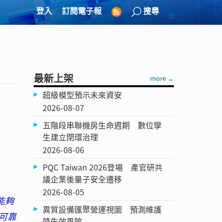
登入
訂閱電子報
搜尋
最新上架
more →
超級模型預示未來資安
2026-08-07
五階段串聯機房生命週期 數位孿
生建立閉環治理
2026-08-06
PQC Taiwan 2026登場 產官研共
議企業後量子安全遷移
2026-08-05
能夠
異質設備匯聚營運視圖 預測維護
可靠
降失效風險