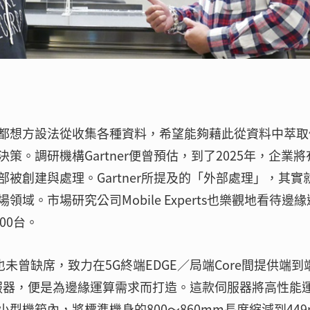
都想方設法從收集各種資料，希望能夠藉此從資料中萃取
。調研機構Gartner便曾預估，到了2025年，企業將
被創建與處理。Gartner所提及的「外部處理」，其實
。市場研究公司Mobile Experts也樂觀地看待邊緣
00台。
也未曾缺席，致力在5G終端EDGE／局端Core間提供端到
0伺服器，便是為邊緣運算需求而打造。這款伺服器將高性能
型機箱內，將標準機身的800～860mm長度縮減到449