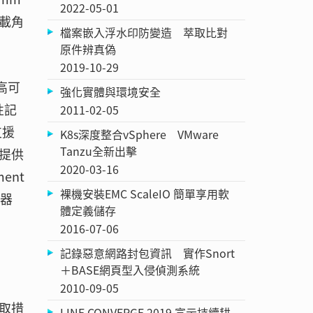
2022-05-01
載角
檔案嵌入浮水印防變造 萃取比對
原件辨真偽
2019-10-29
高可
強化實體與環境安全
性記
2011-02-05
支援
K8s深度整合vSphere VMware
Tanzu全新出擊
提供
2020-03-16
ent
裸機安裝EMC ScaleIO 簡單享用軟
服器
體定義儲存
2016-07-06
記錄惡意網路封包資訊 實作Snort
＋BASE網頁型入侵偵測系統
2010-09-05
取措
LINE CONVERGE 2019 宣示持續耕