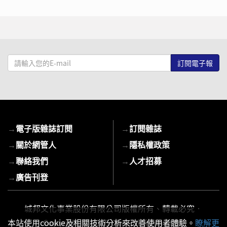
請
輸
入
您
的
E-
→
電子版雜誌訂閱
→
訂閱雜誌
mail
→
關於網管人
→
隱私權政策
→
聯絡我們
→
人才招募
→
廣告刊登
城邦文化事業股份有限公司版權所有、轉載必究．
本站使用cookie及相關技術分析來改善使用者體驗。
瞭解更
Copyright © 2026 Cite Publishing Ltd.