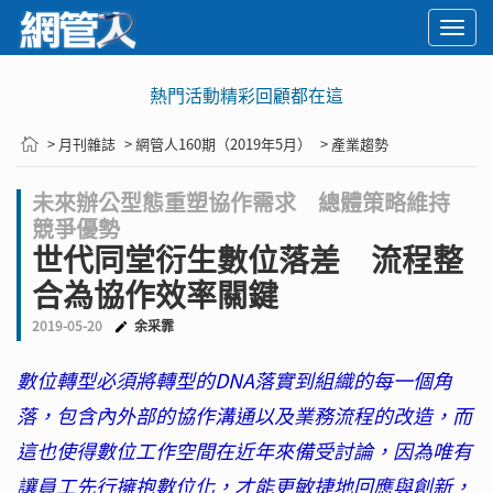
Togg
navi
熱門活動精彩回顧都在這
> 月刊雜誌
> 網管人160期（2019年5月）
> 產業趨勢
未來辦公型態重塑協作需求 總體策略維持
競爭優勢
世代同堂衍生數位落差 流程整
合為協作效率關鍵
2019-05-20
余采霏
數位轉型必須將轉型的DNA落實到組織的每一個角
落，包含內外部的協作溝通以及業務流程的改造，而
這也使得數位工作空間在近年來備受討論，因為唯有
讓員工先行擁抱數位化，才能更敏捷地回應與創新，