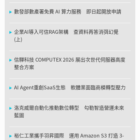
數發部數產署免費 AI 算力服務 即日起開放申請
企業AI導入可信RAG架構 查資料再答消弭幻覺
(上)
信驊科技 COMPUTEX 2026 展出次世代伺服器高度
整合方案
AI Agent重創SaaS生態 軟體業面臨商模轉型壓力
洛克威爾自動化推動數位轉型 勾勒智造營運未來
藍圖
裕仁工業攜手羽昇國際 運用 Amazon S3 打造 3-