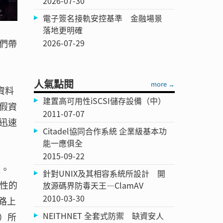
2026-07-30
電子簽名接軌安控基準 金融場景
落地更明確
2026-07-29
們帶
人氣點閱
more →
資料
建置高可用性iSCSI儲存設備（中）
假資
2011-07-07
迅速
Citadel協同合作系統 企業級基本功
能一應俱全
2015-09-22
注。
針對UNIX及其相容系統所設計 開
實性的
放源碼界防毒天王—ClamAV
2010-03-30
路上
NEITHNET 全套式防禦 缺資安人
）所