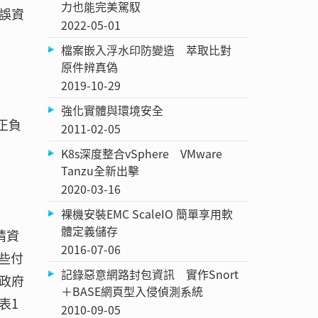
力也能完美駕馭
誤資
2022-05-01
檔案嵌入浮水印防變造 萃取比對
原件辨真偽
2019-10-29
強化實體與環境安全
正負
2011-02-05
K8s深度整合vSphere VMware
Tanzu全新出擊
2020-03-16
裸機安裝EMC ScaleIO 簡單享用軟
體定義儲存
情資
2016-07-06
些付
記錄惡意網路封包資訊 實作Snort
政府
＋BASE網頁型入侵偵測系統
表1
2010-09-05