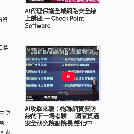
AI代理保護全域網路安全線
上講座 — Check Point
的資
Software
目標
AI攻擊來襲：物聯網資安防
中便
線的下一場考驗 — 國家資通
之前，
安全研究院副院長 龔化中
。表