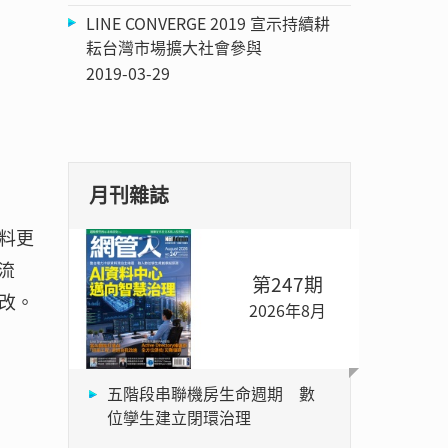
LINE CONVERGE 2019 宣示持續耕
耘台灣市場擴大社會參與
2019-03-29
月刊雜誌
料更
流
第247期
改。
2026年8月
：
五階段串聯機房生命週期 數
位孿生建立閉環治理