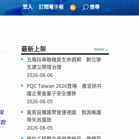
登入
訂閱電子報
搜尋
最新上架
more →
五階段串聯機房生命週期 數位孿
生建立閉環治理
2026-08-06
PQC Taiwan 2026登場 產官研共
議企業後量子安全遷移
2026-08-05
與
異質設備匯聚營運視圖 預測維護
降失效風險
兩款
2026-08-05
統包工程整合高密度機房 電網至