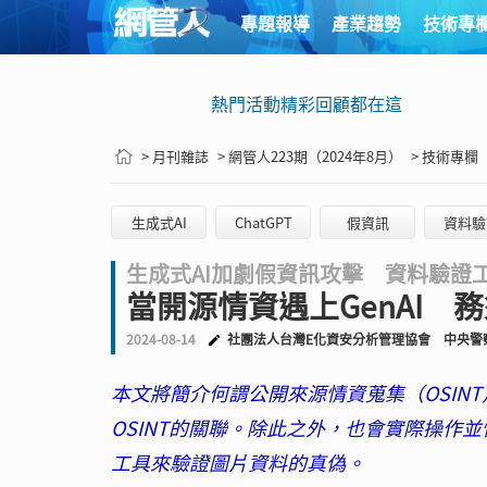
專題報導
產業趨勢
技術專
熱門活動精彩回顧都在這
> 月刊雜誌
> 網管人223期（2024年8月）
> 技術專欄
生成式AI
ChatGPT
假資訊
資料驗
生成式AI加劇假資訊攻擊 資料驗證
當開源情資遇上GenAI 務
2024-08-14
社團法人台灣E化資安分析管理協會
中央警
本文將簡介何謂公開來源情資蒐集（OSINT
OSINT的關聯。除此之外，也會實際操作並情境演
工具來驗證圖片資料的真偽。