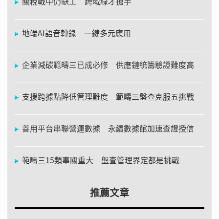
關稅戰中仍缺工 跨域綠才搶手
地端AI語音轉錄 一鍵多元應用
企業減碳範疇三已成必修 供應鏈統籌驗證難度高
支援跨據點降低管理難度 範疇三盤查克服五挑戰
善用平台串聯營運數據 永續數據館加速查證授信
範疇三15類事關重大 盤查管理界定都是挑戰
推薦文章