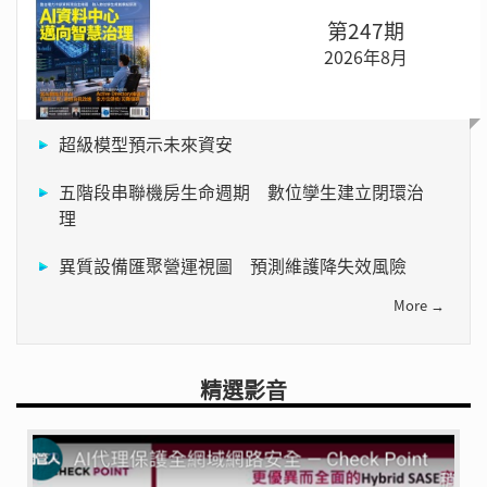
第247期
2026年8月
超級模型預示未來資安
五階段串聯機房生命週期 數位孿生建立閉環治
理
異質設備匯聚營運視圖 預測維護降失效風險
More →
精選影音