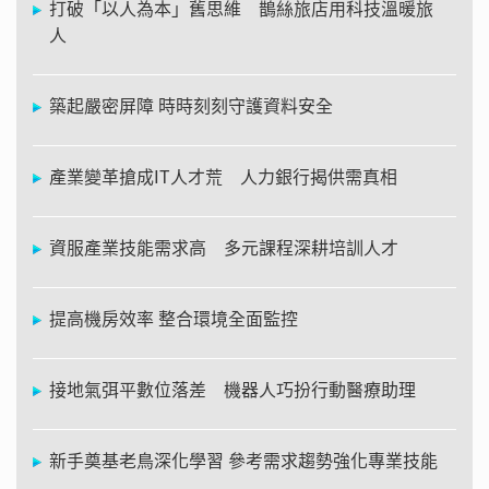
打破「以人為本」舊思維 鵲絲旅店用科技溫暖旅
人
築起嚴密屏障 時時刻刻守護資料安全
產業變革搶成IT人才荒 人力銀行揭供需真相
資服產業技能需求高 多元課程深耕培訓人才
提高機房效率 整合環境全面監控
接地氣弭平數位落差 機器人巧扮行動醫療助理
新手奠基老鳥深化學習 參考需求趨勢強化專業技能