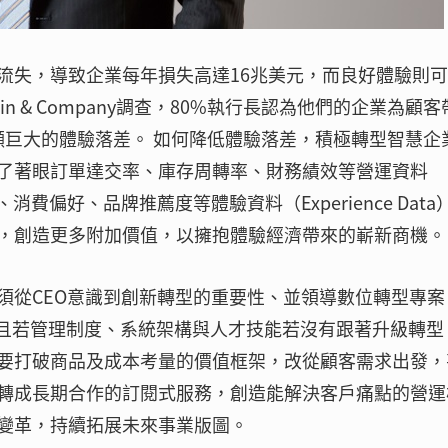
流失，導致企業每年損失高達16兆美元，而良好體驗則
 & Company調查，80%執行長認為他們的企業為顧客
顯巨大的體驗落差。 如何降低體驗落差，積極轉型智慧企
了著眼訂單達交率、庫存周轉率、財務績效等營運資料
意度、消費偏好、品牌推薦度等體驗資料（Experience Data
，創造更多附加價值，以擁抱體驗經濟帶來的嶄新商機。
須從CEO意識到創新轉型的重要性、並領導數位轉型專案
，且若管理制度、系統架構與人才技能若沒有跟著升級轉型
要打破商品及成本考量的價值框架，改從顧客需求出發，
轉成長期合作的訂閱式服務，創造能解決客戶痛點的營運
變革，持續拓展未來事業版圖。