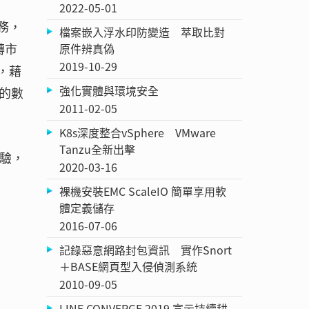
2022-05-01
務，
檔案嵌入浮水印防變造 萃取比對
轉市
原件辨真偽
2019-10-29
，藉
強化實體與環境安全
的數
2011-02-05
K8s深度整合vSphere VMware
Tanzu全新出擊
經驗，
2020-03-16
裸機安裝EMC ScaleIO 簡單享用軟
體定義儲存
2016-07-06
記錄惡意網路封包資訊 實作Snort
＋BASE網頁型入侵偵測系統
2010-09-05
LINE CONVERGE 2019 宣示持續耕