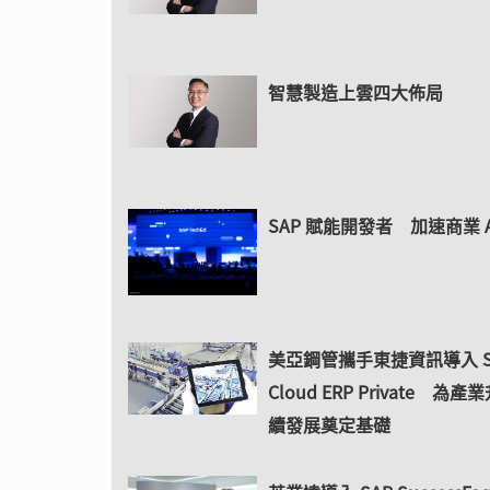
智慧製造上雲四大佈局
SAP 賦能開發者 加速商業 A
美亞鋼管攜手東捷資訊導入 S
Cloud ERP Private 為
續發展奠定基礎