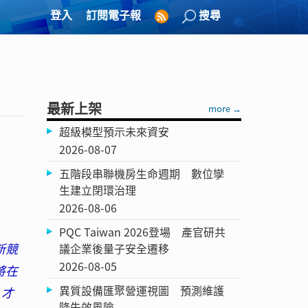
登入
訂閱電子報
搜尋
最新上架
more →
超級模型預示未來資安
2026-08-07
五階段串聯機房生命週期 數位孿
生建立閉環治理
2026-08-06
PQC Taiwan 2026登場 產官研共
新競
議企業後量子安全遷移
2026-08-05
，將在
異質設備匯聚營運視圖 預測維護
，才
降失效風險