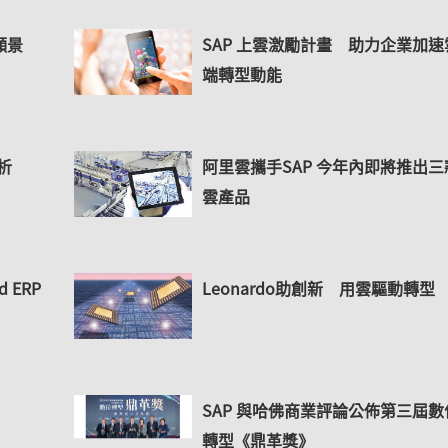
願景
SAP 上雲激勵計畫 助力企業加速
端轉型動能
析
阿里雲攜手SAP 今年內即將推出三
雲產品
 ERP
Leonardo助創新 用雲驅動轉型
SAP 與哈佛商業評論公佈第三屆數
轉型《鼎革獎》