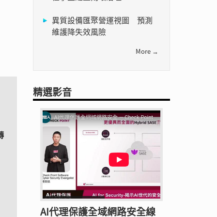
異質設備匯聚營運視圖 預測
維護降失效風險
More →
精選影音
轉
AI代理保護全域網路安全線