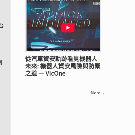
台
從汽車資安軌跡看見機器人
創
未來: 機器人資安風險與防禦
之道 — VicOne
More →