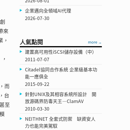
2026-08-01
企業邁向全領域AI代理
2026-07-30
可創
帶來
業，
人氣點閱
more →
建置高可用性iSCSI儲存設備（中）
），
2011-07-07
Citadel協同合作系統 企業級基本功
能一應俱全
2015-09-22
，而
針對UNIX及其相容系統所設計 開
，台
放源碼界防毒天王—ClamAV
甚至
2010-03-30
模
NEITHNET 全套式防禦 缺資安人
力也能完美駕馭