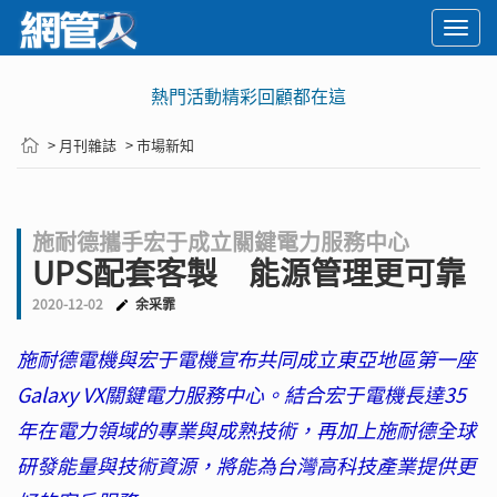
Togg
navi
熱門活動精彩回顧都在這
> 月刊雜誌
> 市場新知
施耐德攜手宏于成立關鍵電力服務中心
UPS配套客製 能源管理更可靠
2020-12-02
余采霏
施耐德電機與宏于電機宣布共同成立東亞地區第一座
Galaxy VX關鍵電力服務中心。結合宏于電機長達35
年在電力領域的專業與成熟技術，再加上施耐德全球
研發能量與技術資源，將能為台灣高科技產業提供更