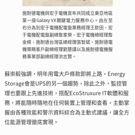
施耐德電機與宏于電機宣布共同成立東亞地區
第一座Galaxy VX關鍵電力服務中心。由左至
右分為別宏于電機配電盤業務經理王欽田、宏
于電機配電盤副總詹家榮、宏于電機總經理詹
金樑、施耐德台灣區總經理張智斌、施耐德電
機策略客戶副總經理劉慧謹以及施耐德電機服
務事業部副總經理洪志賢。
蘇崇毅強調，明年用電大戶條款即將上路，Energy
Storage會是UPS的另一個趨勢，除此之外，監控管
理也要跟上先進技術，搭配EcoStruxure IT軟體和服
務，將能隨時隨地在任何裝置上管理和查看，主動掌
握由各種效能和警示資料綜合為主動式建議，讓全方
位能源管理徹底實現。