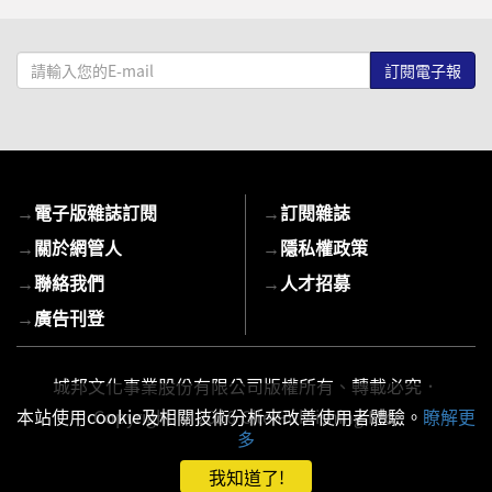
請
輸
入
您
的
E-
→
電子版雜誌訂閱
→
訂閱雜誌
mail
→
關於網管人
→
隱私權政策
→
聯絡我們
→
人才招募
→
廣告刊登
城邦文化事業股份有限公司版權所有、轉載必究．
本站使用cookie及相關技術分析來改善使用者體驗。
瞭解更
Copyright © 2026 Cite Publishing Ltd.
多
我知道了!