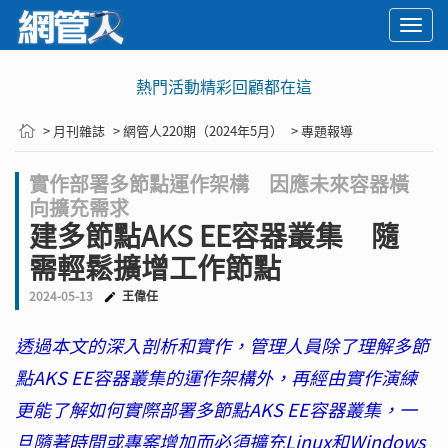
Togg
navi
熱門活動精彩回顧都在這
> 月刊雜誌
> 網管人220期（2024年5月）
> 專題報導
實作部署多節點運作架構 因應未來容器橫
向擴充需求
建多節點AKS EE容器叢集 隨
需輕鬆擴增工作節點
2024-05-13
王偉任
透過本文的深入剖析和實作，管理人員除了理解多節
點AKS EE容器叢集的運作架構外，再經由實作演練
更能了解如何實際部署多節點AKS EE容器叢集，一
旦隨著時間或專案增加而必須擴充Linux和Windows