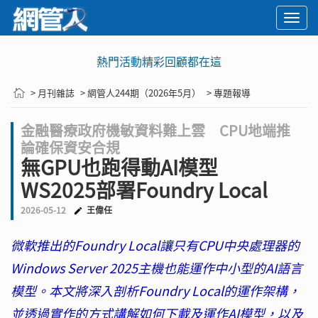
Togg
navi
熱門活動精彩回顧都在這
> 月刊雜誌
> 網管人244期（2026年5月）
> 專題報導
金融醫療政府機敏資料難上雲 CPU地端推
論確保資安合規
無GPU也跑得動AI模型
WS2025部署Foundry Local
2026-05-12
王偉任
微軟推出的Foundry Local讓只有CPU中央處理器的
Windows Server 2025主機也能運作中小型的AI語言
模型。本文將深入剖析Foundry Local的運作架構，
並透過實作的方式講解如何下載及運作AI模型，以及