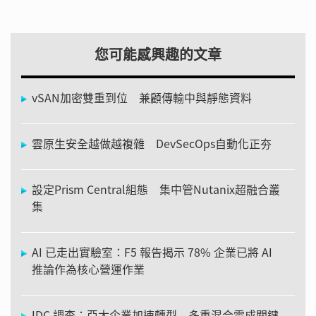
您可能感興趣的文章
vSAN加密雙重到位 兼顧傳輸中與靜態資料
雲原生安全越做越複雜 DevSecOps自動化正夯
設定Prism Central組態 集中管Nutanix超融合叢
集
AI 已走出實驗室：F5 報告揭示 78% 企業已將 AI
推論作為核心營運作業
IDC 調查：亞太企業加速轉型 多重混合雲成關鍵