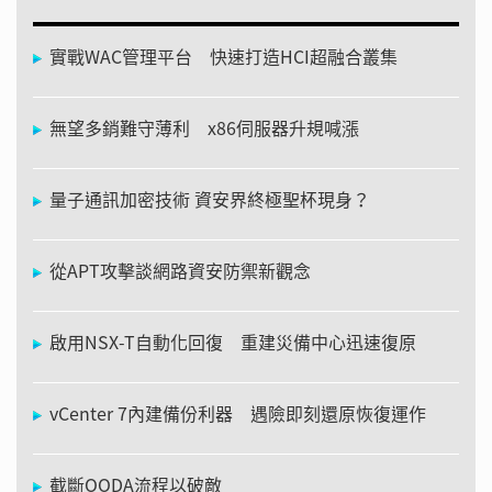
實戰WAC管理平台 快速打造HCI超融合叢集
無望多銷難守薄利 x86伺服器升規喊漲
量子通訊加密技術 資安界終極聖杯現身？
從APT攻擊談網路資安防禦新觀念
啟用NSX-T自動化回復 重建災備中心迅速復原
vCenter 7內建備份利器 遇險即刻還原恢復運作
截斷OODA流程以破敵