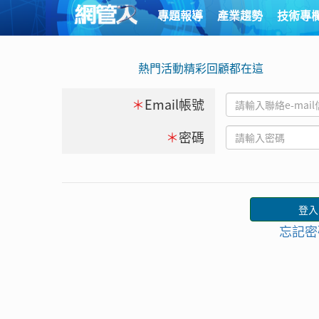
專題報導
產業趨勢
技術專
熱門活動精彩回顧都在這
＊
Email帳號
＊
密碼
忘記密