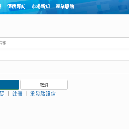
欄
深度專訪
市場新知
產業脈動
碼
｜
註冊
｜
重發驗證信