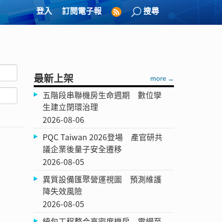
登入
訂閱電子報
搜尋
最新上架
more →
五階段串聯機房生命週期 數位孿
生建立閉環治理
2026-08-06
PQC Taiwan 2026登場 產官研共
議企業後量子安全遷移
2026-08-05
異質設備匯聚營運視圖 預測維護
降失效風險
2026-08-05
統包工程整合高密度機房 電網至