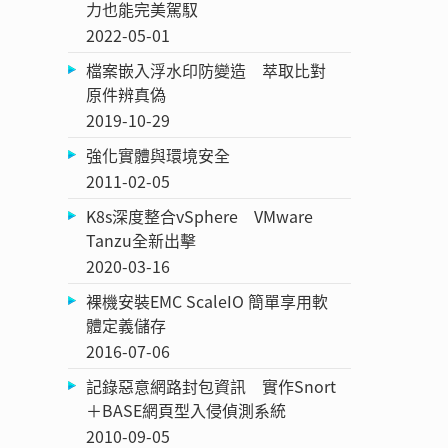
力也能完美駕馭
2022-05-01
檔案嵌入浮水印防變造 萃取比對
原件辨真偽
2019-10-29
強化實體與環境安全
2011-02-05
K8s深度整合vSphere VMware
Tanzu全新出擊
2020-03-16
裸機安裝EMC ScaleIO 簡單享用軟
體定義儲存
2016-07-06
記錄惡意網路封包資訊 實作Snort
＋BASE網頁型入侵偵測系統
2010-09-05