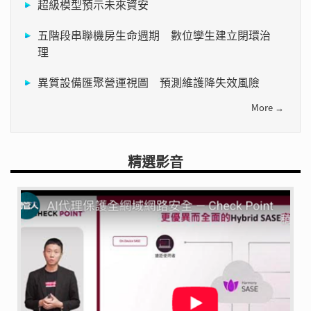
超級模型預示未來資安
五階段串聯機房生命週期 數位孿生建立閉環治
理
異質設備匯聚營運視圖 預測維護降失效風險
More →
精選影音