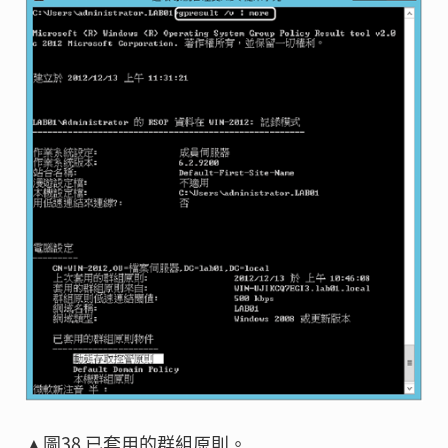
▲圖38 已套用的群組原則。