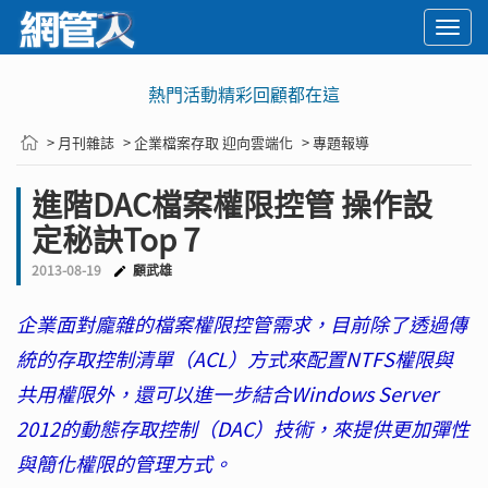
Togg
navi
熱門活動精彩回顧都在這
> 月刊雜誌
> 企業檔案存取 迎向雲端化
> 專題報導
進階DAC檔案權限控管 操作設
定秘訣Top 7
2013-08-19
顧武雄
企業面對龐雜的檔案權限控管需求，目前除了透過傳
統的存取控制清單（ACL）方式來配置NTFS權限與
共用權限外，還可以進一步結合Windows Server
2012的動態存取控制（DAC）技術，來提供更加彈性
與簡化權限的管理方式。