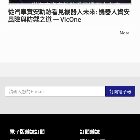
從汽車資安軌跡看見機器人未來: 機器人資安
風險與防禦之道 — VicOne
More →
請
輸
入
您
的
E-
→
電子版雜誌訂閱
→
訂閱雜誌
mail