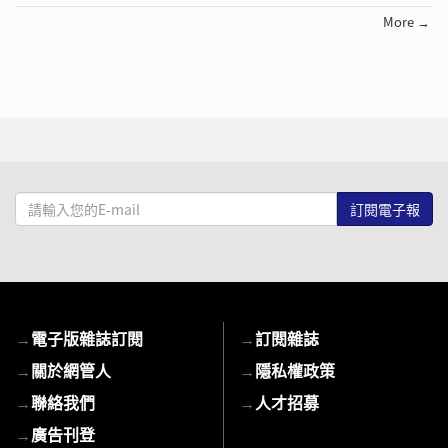
More →
請
輸
入
您
的
E-
→
電子版雜誌訂閱
→
訂閱雜誌
mail
→
關於網管人
→
隱私權政策
→
聯絡我們
→
人才招募
→
廣告刊登