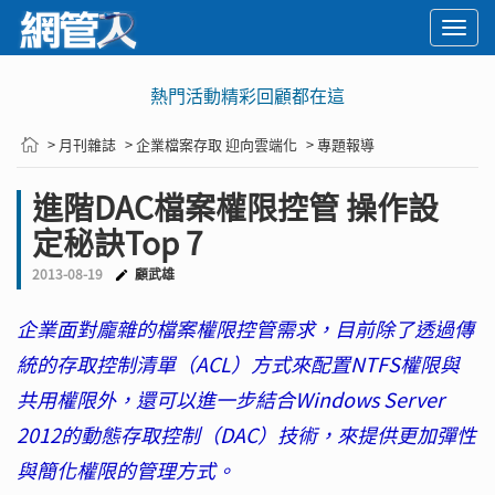
Togg
navi
熱門活動精彩回顧都在這
> 月刊雜誌
> 企業檔案存取 迎向雲端化
> 專題報導
進階DAC檔案權限控管 操作設
定秘訣Top 7
2013-08-19
顧武雄
企業面對龐雜的檔案權限控管需求，目前除了透過傳
統的存取控制清單（ACL）方式來配置NTFS權限與
共用權限外，還可以進一步結合Windows Server
2012的動態存取控制（DAC）技術，來提供更加彈性
與簡化權限的管理方式。