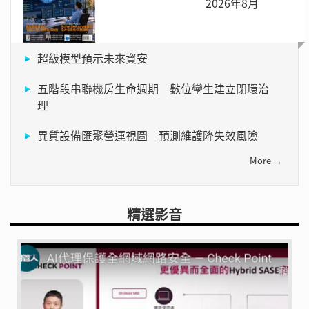
2026年8月
超級模型預示未來資安
五階段串聯機房生命週期 數位孿生建立閉環治
理
異質設備匯聚營運視圖 預測維護降失效風險
More →
精選影音