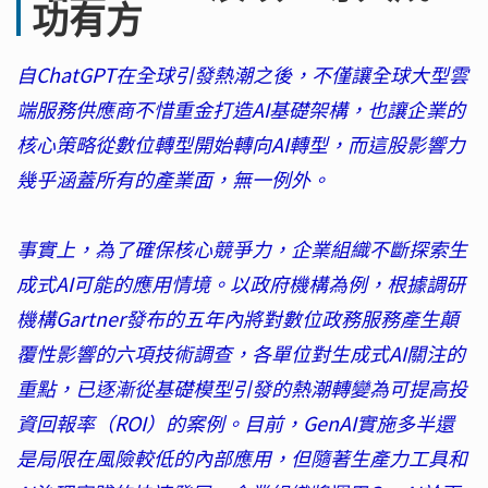
功有方
自ChatGPT在全球引發熱潮之後，不僅讓全球大型雲
端服務供應商不惜重金打造AI基礎架構，也讓企業的
核心策略從數位轉型開始轉向AI轉型，而這股影響力
幾乎涵蓋所有的產業面，無一例外。
事實上，為了確保核心競爭力，企業組織不斷探索生
成式AI可能的應用情境。以政府機構為例，根據調研
機構Gartner發布的五年內將對數位政務服務產生顛
覆性影響的六項技術調查，各單位對生成式AI關注的
重點，已逐漸從基礎模型引發的熱潮轉變為可提高投
資回報率（ROI）的案例。目前，GenAI實施多半還
是局限在風險較低的內部應用，但隨著生產力工具和