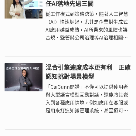
任AI落地先過三關
來源，如顛覆性客戶體驗、數據變現、
AI驅動服務或是AI嵌入產品等等。
從工作模式到策略決策，隨著人工智慧
（AI）快速崛起，尤其是企業對生成式
AI應用越益成熟，AI所帶來的風險也讓
合規、監管與公司治理等AI治理相關的
課題漸漸浮出檯面。根據IBM觀察，由
於不少企業對於生成式AI產生內容的穩
定度、可信度、透明度、公平性、資訊
混合引擎速度成本更有利 正確
安全與隱私保護仍有諸多顧慮，目前仍
認知挑對場景模型
有近一半的企業僅於試行或實驗性質的
階段。
「CaiGunn開講」不僅可以提供使用者
與大型語言模型互動對話，還能將其嵌
入到各種應用情境，例如應用在客服或
是用來打造知識管理系統，甚至還可以
整合APMIC自身研發的CRM客戶管理系
統，打造出聊天機器人。