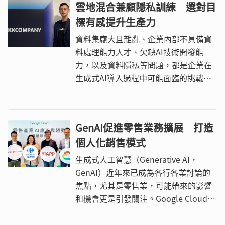
雲地混合兼顧隱私訓練 選對目
標有感提升生產力
資料集龐大且雜亂、企業內部不具備資
料處理能力人才、欠缺AI技術開發能
力，以及資料隱私等問題，都是企業在
生成式AI導入過程中可能面臨的挑戰，
尤其台灣製造業與金融業，非常看重資
料隱私，間接也帶出混合架構與資料擁
有權（Data Ownership）的課題。
GenAI促進零售業務擴展 打造
個人化銷售模式
生成式人工智慧（Generative AI，
GenAI）近年來已成為各行各業討論的
焦點，尤其是零售業，可能帶來的影響
和機會更是引發關注。Google Cloud台
灣業務副總經理王譔博觀察，過去幾年
GenAI在全球各地掀起了一波技術革