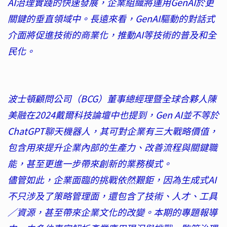
AI治理實踐的快速發展，企業組織將運用GenAI於更
關鍵的垂直領域中。長遠來看，GenAI驅動的對話式
介面將促進技術的商業化，推動AI等技術的普及和全
民化。
波士頓顧問公司（BCG）董事總經理暨全球合夥人陳
美融在2024戴爾科技論壇中也提到，Gen AI並不等於
ChatGPT聊天機器人，其可對企業有三大戰略價值，
包含用來提升企業內部的生產力、改善流程與關鍵職
能，甚至更進一步帶來創新的業務模式。
儘管如此，企業面臨的挑戰依然艱鉅，因為生成式AI
不只涉及了策略管理面，還包含了技術、人才、工具
／資源，甚至帶來企業文化的改變。本期的專題報導