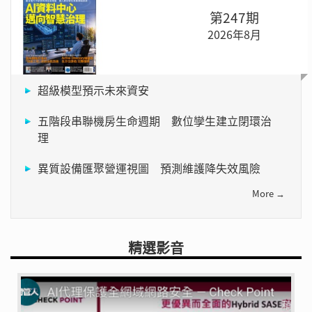
第247期
2026年8月
超級模型預示未來資安
五階段串聯機房生命週期 數位孿生建立閉環治
理
異質設備匯聚營運視圖 預測維護降失效風險
More →
精選影音