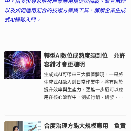
中，由多位專家解析產業應用現況與挑戰、監管治理
以及如何運用混合的技術方案與工具，解鎖企業生成
式AI輕鬆入門。
轉型AI數位成熟度須到位 允許
容錯才會更聰明
生成式AI可帶來三大價值體現，一是將
生成式AI融入到日常作業中，將有助於
提升效率與生產力，更進一步還可以應
用在核心流程中，例如行銷、研發、客
服、財富管理、信用貸款、核保等也有
機會透過GenAI來大幅改變，重塑改
造，甚至是將生成式AI應用在打造新型
合度治理方能大規模應用 負責
態的商業模式，以新價值主張創造營收