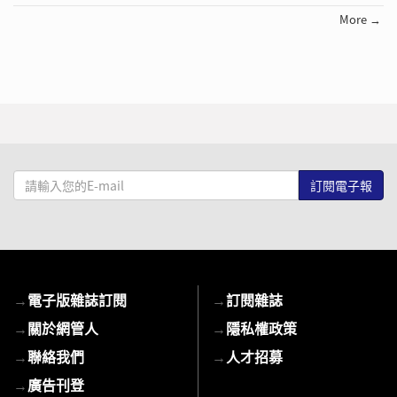
More →
請
輸
入
您
的
E-
→
電子版雜誌訂閱
→
訂閱雜誌
mail
→
關於網管人
→
隱私權政策
→
聯絡我們
→
人才招募
→
廣告刊登