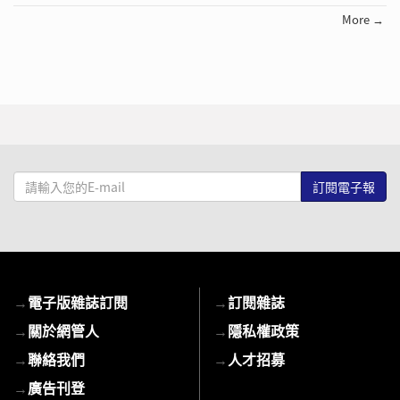
More →
請
輸
入
您
的
E-
→
電子版雜誌訂閱
→
訂閱雜誌
mail
→
關於網管人
→
隱私權政策
→
聯絡我們
→
人才招募
→
廣告刊登