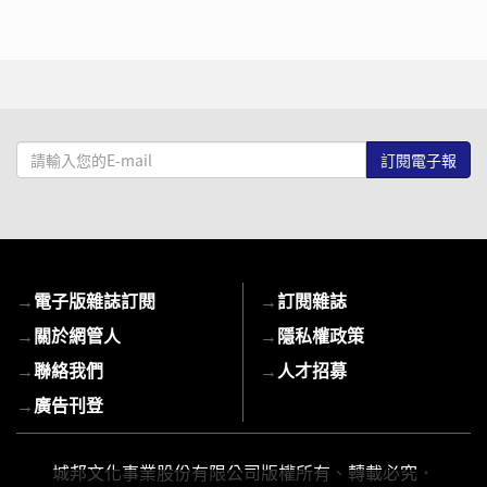
請
輸
入
您
的
E-
→
電子版雜誌訂閱
→
訂閱雜誌
mail
→
關於網管人
→
隱私權政策
→
聯絡我們
→
人才招募
→
廣告刊登
城邦文化事業股份有限公司版權所有、轉載必究．