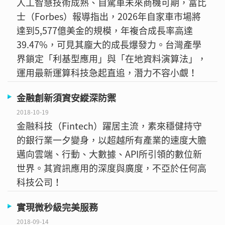
人工智慧技術成熟、自駕車未來商機可期，富比
士（Forbes）報導指出，2026年自家車市場將
達到5,577億美金的規模，年複合成長率高達
39.47%，可見其龐大的成長爆發力。台灣產學
界鎖定「利基型應用」與「在地資料演算法」，
運用最新運算科技急起直追，潛力不容小覷！
金融創新須資安縱深防禦
2018-10-19
金融科技（Fintech）躍居主流，素來穩健持守
的銀行業一夕變身，以超越所有產業的速度大膽
邁向雲端、行動、大數據、API所引領的數位新
世界。其資訊應用的深度與廣度，不亞於任何高
科技公司！
實現微秒級完美服務
2018-09-14