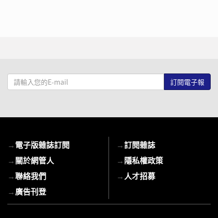
請
輸
入
您
的
E-
→
電子版雜誌訂閱
→
訂閱雜誌
mail
→
關於網管人
→
隱私權政策
→
聯絡我們
→
人才招募
→
廣告刊登