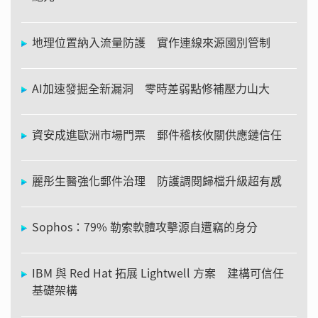
地理位置納入流量防護 實作連線來源國別管制
AI加速發掘全新漏洞 零時差弱點修補壓力山大
資安成進歐洲市場門票 郵件稽核攸關供應鏈信任
麗彤生醫強化郵件治理 防護調閱歸檔升級超有感
Sophos：79% 勒索軟體攻擊源自遭竊的身分
IBM 與 Red Hat 拓展 Lightwell 方案 建構可信任
基礎架構