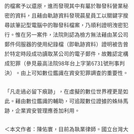
的檔案予以還原，進而發現其中有屬於聯發科營業秘
密的資料，且藉由軌跡資料發現晨星員工以關鍵字搜
尋該筆記型電腦中的聯發科檔案，乃順利證明洩密犯
行。惟在另一案件，法院則認為檢方無法藉由某公司
郵件伺服器的使用紀錄檔（即軌跡資料）證明被告曾
於特定時段成功讀取某公司的電子郵件，故難認定構
成犯罪（參見最高法院98年台上字第6731號刑事判
決）。由上可知數位鑑識在資安犯罪調查的重要性。
「凡走過必留下痕跡」，在虛擬的數位世界裡更是如
此。藉由數位鑑識的輔助，可追蹤數位證據的蛛絲馬
跡，企業資安管理應善加利用。
＜本文作者：陳佑寰，目前為執業律師。國立台灣大