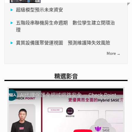
超級模型預示未來資安
五階段串聯機房生命週期 數位孿生建立閉環治
理
異質設備匯聚營運視圖 預測維護降失效風險
More →
精選影音