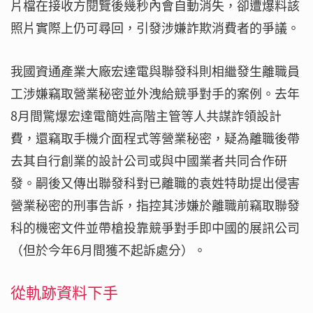
片檔在接收方閱覽後幾秒內會自動消失，卻遭爆料該
照片實際上仍可尋回，引發涉嫌詐欺消費者的爭議。
我國資通產業大廠宏達電與聯發科則相繼發生離職員
工涉嫌竊取營業秘密並外洩給競爭對手的案例。去年
8月間驚爆宏達電簡姓高階主管等人共謀詐領設計
費，還竊取手機介面程式等營業秘密，疑為離職後帶
去其自行創業的設計公司或與中國業者共同合作研
發。嗣後又傳出聯發科對已離職的袁姓特助提出侵害
營業秘密的刑事告訴，指控其涉嫌於離職前竊取聯發
科的機密文件並帶槍投靠競爭對手即中國的展訊公司
（但於今年6月間獲不起訴處分）。
從軌跡資料下手