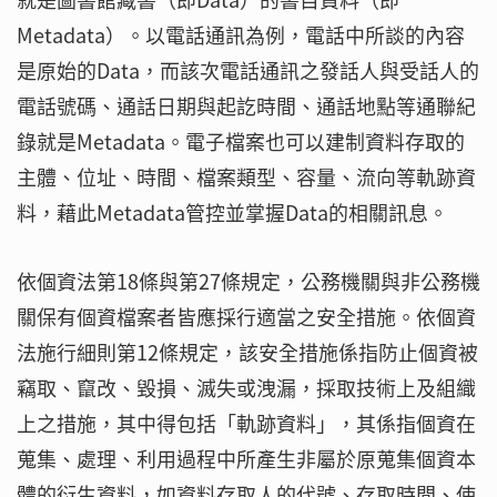
Metadata）。以電話通訊為例，電話中所談的內容
是原始的Data，而該次電話通訊之發話人與受話人的
電話號碼、通話日期與起訖時間、通話地點等通聯紀
錄就是Metadata。電子檔案也可以建制資料存取的
主體、位址、時間、檔案類型、容量、流向等軌跡資
料，藉此Metadata管控並掌握Data的相關訊息。
依個資法第18條與第27條規定，公務機關與非公務機
關保有個資檔案者皆應採行適當之安全措施。依個資
法施行細則第12條規定，該安全措施係指防止個資被
竊取、竄改、毀損、滅失或洩漏，採取技術上及組織
上之措施，其中得包括「軌跡資料」，其係指個資在
蒐集、處理、利用過程中所產生非屬於原蒐集個資本
體的衍生資料，如資料存取人的代號、存取時間、使