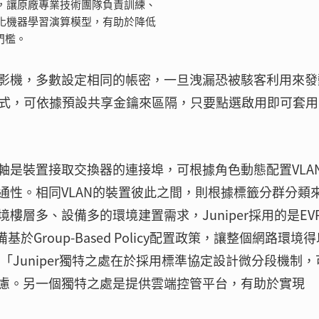
，讓原廠專業技術團隊負責訓練、
化機器學習演算模型，有助於降低
門檻。
影機，多數設定相同的帳密，一旦洩漏恐被駭客利用來發
設定模式，可依據預設共享金鑰來區隔，只要點選啟用即可套
軸是裝置接取交換器的連接埠，可根據角色動態配置VLA
通性。相同VLAN的裝置彼此之間，則根據標籤分群分類
層多、設備多的環境建置需求，Juniper採用的是EVP
基於Group-Based Policy配置政策，讓整個網路環境
「Juniper獨特之處在於採用標準協定設計微分段機制，
慮。另一個獨特之處是提供雲端控管平台，有助於實現