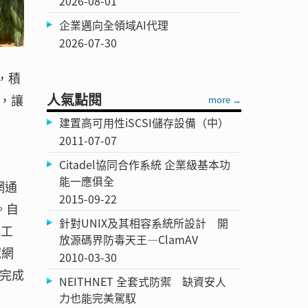
2026-08-01
企業邁向全領域AI代理
2026-07-30
），積
人氣點閱
，讓
more →
建置高可用性iSCSI儲存設備（中）
2011-07-07
Citadel協同合作系統 企業級基本功
能一應俱全
網通
2015-09-22
。自
針對UNIX及其相容系統所設計 開
人工
放源碼界防毒天王—ClamAV
域網
2010-03-30
及完成
NEITHNET 全套式防禦 缺資安人
力也能完美駕馭