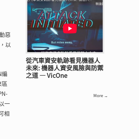
動惡
用，以
從汽車資安軌跡看見機器人
未來: 機器人資安風險與防禦
N編
之道 — VicOne
來區
N-
More →
得以一
可相