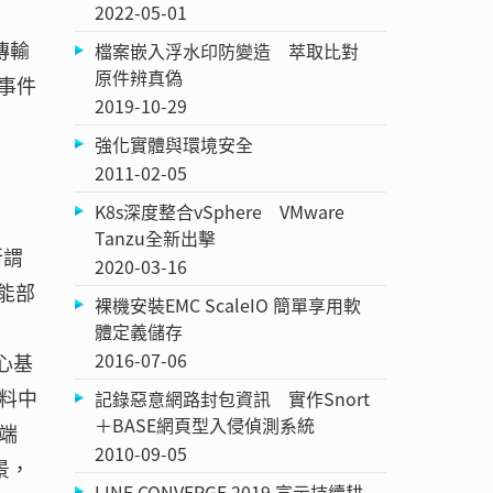
2022-05-01
傳輸
檔案嵌入浮水印防變造 萃取比對
原件辨真偽
警事件
2019-10-29
強化實體與環境安全
2011-02-05
K8s深度整合vSphere VMware
Tanzu全新出擊
所謂
2020-03-16
能部
裸機安裝EMC ScaleIO 簡單享用軟
體定義儲存
2016-07-06
心基
料中
記錄惡意網路封包資訊 實作Snort
＋BASE網頁型入侵偵測系統
端
2010-09-05
景，
LINE CONVERGE 2019 宣示持續耕