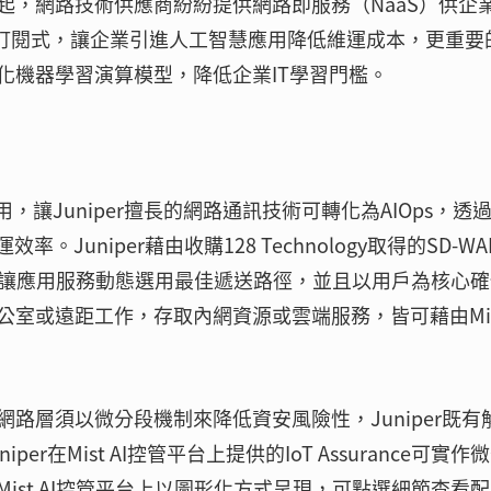
起，網路技術供應商紛紛提供網路即服務（NaaS）供企
發布提供訂閱式，讓企業引進人工智慧應用降低維運成本，更重要
化機器學習演算模型，降低企業IT學習門檻。
慧應用，讓Juniper擅長的網路通訊技術可轉化為AIOps，透
。Juniper藉由收購128 Technology取得的SD-W
演算法讓應用服務動態選用最佳遞送路徑，並且以用戶為核心
室或遠距工作，存取內網資源或雲端服務，皆可藉由Mist
路層須以微分段機制來降低資安風險性，Juniper既有
在Mist AI控管平台上提供的IoT Assurance可實作
ist AI控管平台上以圖形化方式呈現，可點選細節查看