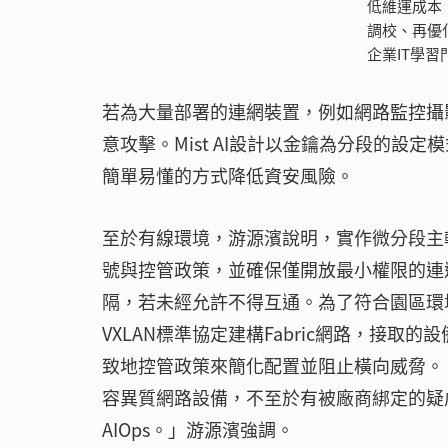
低維運成本
調校、再優
企業IT學習
若為大量部署的連網裝置，例如網路監控攝
意攻擊。Mist AI設計以金鑰為分段的
簡單易懂的方式降低資安風險。
至於有線環境，游源濱說明，實作微分段主
號與控管政策，並確保僅開放最小權限的連
隔，若未經允許不得互通。為了符合園區環境樓
VXLAN標準協定建構Fabric網路，接取的設備
致地控管政策來簡化配置並阻止橫向威脅。 
容異質網路設備，不至於有被廠商綁定的疑
AIOps。」游源濱強調。