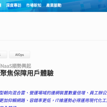
欄
深度專訪
市場新知
產業脈動
S
AIOps
NaaS順勢興起
運聚焦保障用戶體驗
型朝向混合雲、營運場域的連網裝置數量倍增、員工辦公
更加仰賴網路、容錯率更低，IT維運勢必得運用現代化工