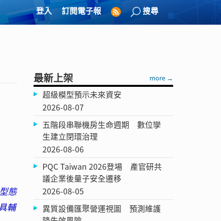
登入
訂閱電子報
搜尋
最新上架
more →
超級模型預示未來資安
2026-08-07
五階段串聯機房生命週期 數位孿
生建立閉環治理
2026-08-06
PQC Taiwan 2026登場 產官研共
議企業後量子安全遷移
型態
2026-08-05
具輔
異質設備匯聚營運視圖 預測維護
降失效風險