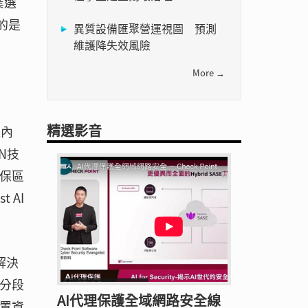
業選
的是
異質設備匯聚營運視圖 預測
維護降失效風險
More →
精選影音
過內
AN技
確保區
 AI
解決
微分段
AI代理保護全域網路安全線
配置資