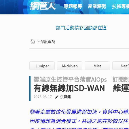
專題報導
產業趨勢
技術專
熱門活動精彩回顧都在這
> 深度專訪
Juniper
AI-driven
Mist
Naa
雲端原生控管平台落實AIOps 訂閱制
有線無線加SD-WAN 維
2023-03-17
洪羿漣
隨著企業數位化發展進程加速，資料中心轉
因疫情改為混合模式，共通之處在於較以往