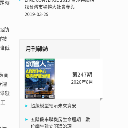
題時
耘台灣市場擴大社會參與
2019-03-29
協助
群技
降低
月刊雜誌
第247期
應商
2026年8月
合運
障礙
運工
超級模型預示未來資安
五階段串聯機房生命週期 數
位孿生建立閉環治理