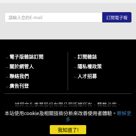
請
輸
入
您
的
E-
→
電子版雜誌訂閱
→
訂閱雜誌
mail
→
關於網管人
→
隱私權政策
→
聯絡我們
→
人才招募
→
廣告刊登
城邦文化事業股份有限公司版權所有、轉載必究．
Copyright © 2026 Cite Publishing Ltd.
本站使用cookie及相關技術分析來改善使用者體驗。
瞭解更
多
我知道了!