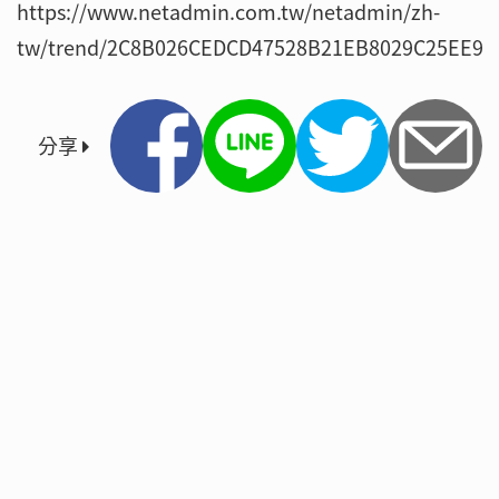
https://www.netadmin.com.tw/netadmin/zh-
tw/trend/2C8B026CEDCD47528B21EB8029C25EE9/
分享