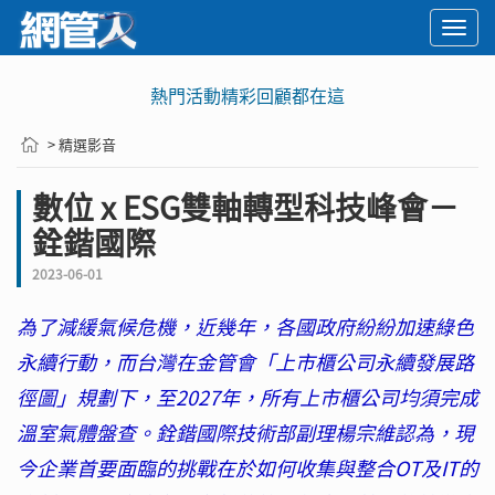
Togg
navi
熱門活動精彩回顧都在這
> 精選影音
數位 x ESG雙軸轉型科技峰會－
銓鍇國際
2023-06-01
為了減緩氣候危機，近幾年，各國政府紛紛加速綠色
永續行動，而台灣在金管會「上市櫃公司永續發展路
徑圖」規劃下，至2027年，所有上市櫃公司均須完成
溫室氣體盤查。銓鍇國際技術部副理楊宗維認為，現
今企業首要面臨的挑戰在於如何收集與整合OT及IT的