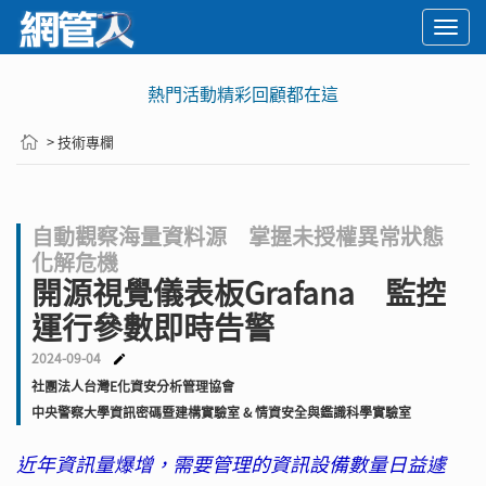
Togg
navi
熱門活動精彩回顧都在這
> 技術專欄
自動觀察海量資料源 掌握未授權異常狀態
化解危機
開源視覺儀表板Grafana 監控
運行參數即時告警
2024-09-04
社團法人台灣E化資安分析管理協會
中央警察大學資訊密碼暨建構實驗室 & 情資安全與鑑識科學實驗室
近年資訊量爆增，需要管理的資訊設備數量日益遽