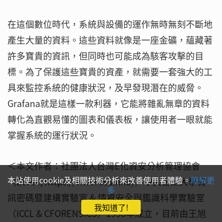
在這個數位時代，系統與設備的運作無時無刻不斷地
產生大量的資料。這些資料就像是一座金礦，蘊藏著
許多寶貴的資訊，但同時也可能成為駭客攻擊的目
標。為了保護這些寶貴的資產，就需要一套強大的工
具來監控系統的健康狀況，及早發現潛在的威脅。
Grafana就是這樣一款利器，它能將雜亂無章的資料
轉化為直觀易懂的圖表和儀表板，讓使用者一眼就能
掌握系統的運行狀況。
＜本文作者：社團法人台灣E化資安分析管理協會
本站使用cookie及相關技術分析來改善使用者體驗。
瞭解更
（ESAM, https://www.esam.io/）中央警察大學資
多
訊密碼暨建構實驗室 & 情資安全與鑑識科學實驗室
我知道了!
（ICCL & CFORENSICS）1998年成立，目前由王旭