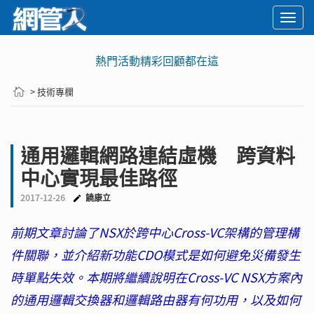
Togg
navi
熱門活動精彩回顧都在這
> 技術專欄
通用邏輯網路連結虛機 跨資料
中心實現最佳路徑
2017-12-26
饒康立
前期文章討論了NSX於跨中心Cross-VC架構的管理構
件關聯，並介紹新功能CDO模式是如何避免災備發生
時單點失效。本期將繼續說明在Cross-VC NSX方案內
的通用邏輯交換器和邏輯路由器有何功用，以及如何