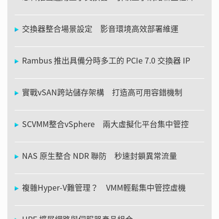
交換器整合場景設定 影音環境高效部署維運
Rambus 推出具備分時多工的 PCIe 7.0 交換器 IP
實戰vSAN跨站儲存架構 打造高可用容錯機制
SCVMM整合vSphere 兩大虛擬化平台集中管控
NAS 原生整合 NDR 聯防 秒速封鎖異常流量
複雜Hyper-V難管理？ VMM輕鬆集中管控虛機
HPE 擴展網路與伺服器產品組合