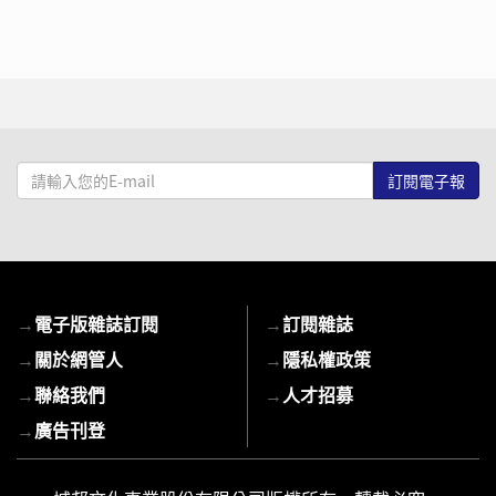
請
輸
入
您
的
E-
→
電子版雜誌訂閱
→
訂閱雜誌
mail
→
關於網管人
→
隱私權政策
→
聯絡我們
→
人才招募
→
廣告刊登