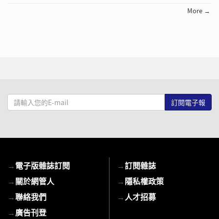
More →
請
輸
入
您
的
E-
→
電子版雜誌訂閱
→
訂閱雜誌
mail
→
關於網管人
→
隱私權政策
→
聯絡我們
→
人才招募
→
廣告刊登