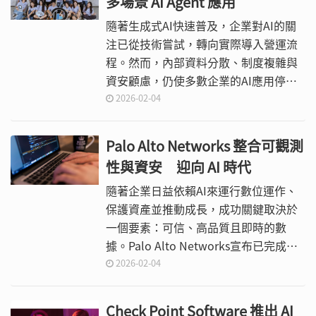
多場景 AI Agent 應用
隨著生成式AI快速普及，企業對AI的關
注已從技術嘗試，轉向實際導入營運流
程。然而，內部資料分散、制度複雜與
資安顧慮，仍使多數企業的AI應用停留
在概念驗證階段。台灣企業數據治理與
2026-02-04
AI解決方案服務商Data-DI（數據立）指
出，企業AI能否真正落地，關鍵在於是
Palo Alto Networks 整合可觀測
否具備能整合既有資料、並直接銜接實
性與資安 迎向 AI 時代
際工作流程的應用層。
隨著企業日益依賴AI來運行數位運作、
保護資產並推動成長，成功關鍵取決於
一個要素：可信、高品質且即時的數
據。Palo Alto Networks宣布已完成對
Chronosphere的收購，解決了AI時代的
2026-02-04
核心挑戰：無法監控並保護運行現今企
業的海量數據。
Check Point Software 推出 AI