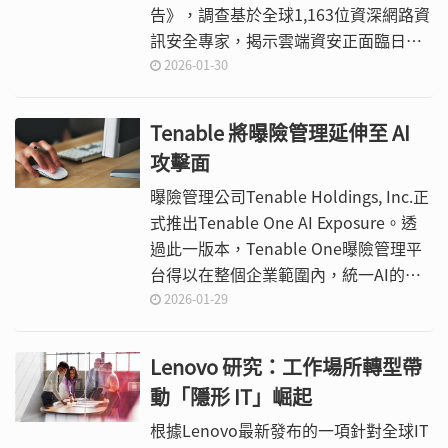
告》，調查基於全球1,163位資深網路資
訊安全專家，揭示雲端資安正面臨日益
擴大的「複雜度落差」（Complexity
2026-01-30
Gap），亦即現代雲端環境的變動速
度，與資安團隊在即時維持一致的可視
Tenable 將曝險管理延伸至 AI
性、偵測與回應能力之間，出現結構性
攻擊面
的失衡。
曝險管理公司Tenable Holdings, Inc.正
式推出Tenable One AI Exposure。透
過此一版本，Tenable One曝險管理平
台得以在整個企業範圍內，統一AI的防
護、探索與使用治理，涵蓋SaaS平台、
2026-01-29
雲端服務、API與代理（agents）。
Lenovo 研究：工作場所轉型帶
動「隱形 IT」崛起
根據Lenovo最新發布的一項針對全球IT