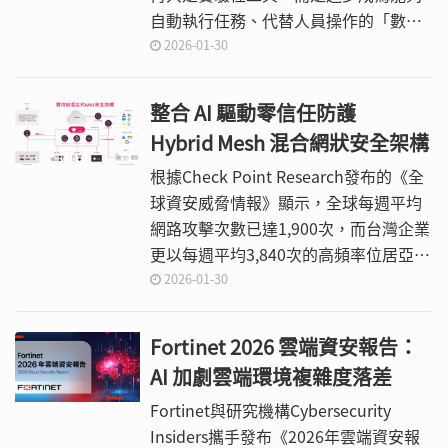
自動執行任務、代替人員操作的「數位
勞動力」。根據產業調查顯示，近80%
2026-01-30
的企業已開始導入AI Agents，且有88%
的高階主管預期在未來一年將持續加碼
整合 AI 驅動零信任防護
相關投資。
Hybrid Mesh 混合網狀安全架構
根據Check Point Research發布的《全
球資安威脅情報》顯示，全球每週平均
網路攻擊次數已達1,900次，而台灣企業
更以每週平均3,840次的高頻率位居亞太
之首，反映出台灣在高度數位化、關鍵
2026-01-30
產業聚集與地緣政治風險交織下，長期
處於曝露於高度威脅狀態。
Fortinet 2026 雲端資安報告：
AI 加劇雲端環境複雜度落差
Fortinet與研究機構Cybersecurity
Insiders攜手發布《2026年雲端資安報