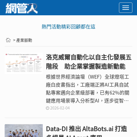
Togg
navi
熱門活動精彩回顧都在這
> 產業脈動
洛克威爾自動化以自主化發展五
階段 助企業掌握製造新動能
根據世界經濟論壇（WEF）全球燈塔工
廠白皮書指出，工廠端正將AI工具自試
點專案邁向企業級部署，已有62%的關
鍵應用場景導入分析型AI，逐步從智慧
工廠進化為「認知型網路」，實現更敏
2026-02-04
捷且高度自主的決策能力。
Data-DI 推出 AltaBots.ai 打造