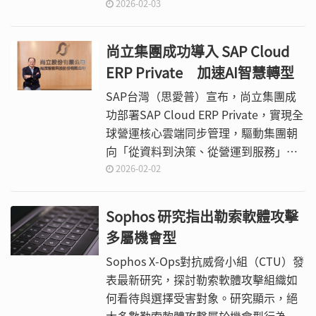
時代有效反制網路攻擊。
安星際指南」等多項措施，期透過跨部
2026-02-03
會的合作，匯聚政府與研究機構能量，
為臺灣廣大中小企業打造全方位的資安
尚立集團成功導入 SAP Cloud
防護體系，確保數位競爭力不因資安威
ERP Private 加速AI智慧轉型
脅而受損。
SAP台灣（思愛普）宣布，尚立集團成
功部署SAP Cloud ERP Private，實現全
球營運核心雲端同步管理，驅動集團朝
向「從資料到決策、從營運到服務」的
全方位智能轉型。長期深耕多角化經營
2026-02-02
的尚立集團，業務橫跨電子IC通路、
AIoT智慧監控、智慧生活、智慧餐飲與
Sophos 研究指出勒索軟體攻擊
AI邊緣運算等領域，藉由攜手SAP打造
多屬機會型
全新ERP系統，建構數據資產並奠定商
業智慧決策的關鍵基石，拓展「立足台
Sophos X-Ops對抗威脅小組（CTU）發
灣、佈局亞洲」國際策略，加速實現全
表最新研究，探討勒索軟體攻擊組織如
方位智能體系願景。
何看待與選擇受害對象。研究顯示，絕