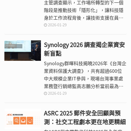
主管調查顯示，工作場所轉型的下一個
階段是推動技術「隱形化」，讓科技隱
身於工作流程背後，讓技術支援在員工
無感的情況下，變得自動化且流暢無
2026-01-29
礙。
Synology 2026 調查揭企業資安
新盲點
Synology群暉科技揭曉2026年《台灣企
業資料保護大調查》，共有超過600位
中大規模企業IT參與，現場台灣事業處
業務暨行銷總監高志鵬分析當前最為嚴
峻的資安風險和挑戰，並提出對應的資
2026-01-29
料保護措施。
ASRC 2025 郵件安全回顧與預
測：社交工程劇本更在地更精細