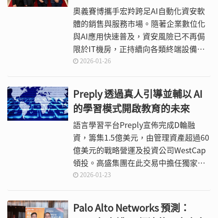
奧義賽博攜手宏羚跨足AI自動化資安軟
體的銷售與服務市場。隨著企業數位化
與AI應用快速普及，資安風險已不再侷
限於IT機房，正持續向各類終端設備延
伸；過去容易被忽略的印表機與事務機
2026-01-26
器，已逐漸成為駭客潛伏、入侵企業內
部的重要破口。
Preply 透過真人引導並輔以 AI
的學習模式開啟教育的未來
語言學習平台Preply宣佈完成D輪融
資，籌集1.5億美元，由管理資產超過60
億美元的戰略營運及投資公司WestCap
領投。高盛集團在此交易中擔任獨家配
售代理。本輪融資將公司估值推至12億
2026-01-23
美元，堪稱Preply實踐使命的重要里程
碑，力求將革新學習體驗帶給全球各
Palo Alto Networks 預測：
地。