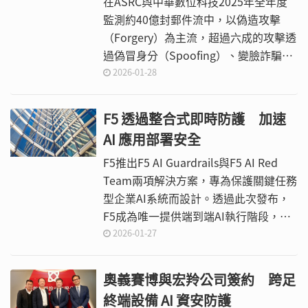
在ASRC與中華數位科技2025年全年度
監測約40億封郵件流中，以偽造攻擊
（Forgery）為主流，超過六成的攻擊透
過偽冒身分（Spoofing）、變臉詐騙
（BEC）來欺騙收件人。
2026-01-28
F5 透過整合式即時防護 加速
AI 應用部署安全
F5推出F5 AI Guardrails與F5 AI Red
Team兩項解決方案，專為保護關鍵任務
型企業AI系統而設計。透過此次發布，
F5成為唯一提供端到端AI執行階段，安
全生命週期防護的供應商，透過內建與
2026-01-27
客製化防護機制（guardrails），全面
連結並保護企業的AI Agent與AI應用。
奧義賽博與宏羚公司簽約 跨足
終端設備 AI 資安防護