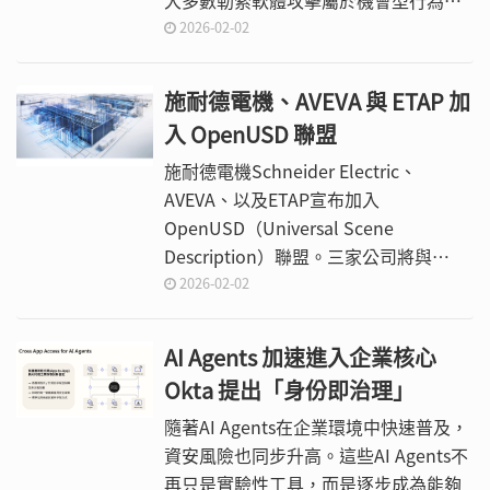
大多數勒索軟體攻擊屬於機會型行為，
而非事先鎖定特定目標。
2026-02-02
施耐德電機、AVEVA 與 ETAP 加
入 OpenUSD 聯盟
施耐德電機Schneider Electric、
AVEVA、以及ETAP宣布加入
OpenUSD（Universal Scene
Description）聯盟。三家公司將與
NVIDIA、Pixar、Adobe、Autodesk等
2026-02-02
攜手，共同推動具互通性的數位孿生與
可用於模擬的SimReady 3D資產標準。
AI Agents 加速進入企業核心
此消息於施耐德電機在拉斯維加斯舉行
Okta 提出「身份即治理」
的Innovation Summit North America
發表，一同探討能源未來的關鍵創新。
隨著AI Agents在企業環境中快速普及，
資安風險也同步升高。這些AI Agents不
再只是實驗性工具，而是逐步成為能夠