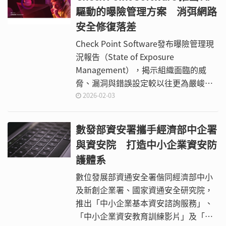
驅動的曝險管理方案 消弭網路
安全修復落差
Check Point Software發布曝險管理現
況報告（State of Exposure
Management），揭示組織面臨的威
脅、漏洞與錯誤設定較以往更為嚴峻，
於一年中識別出的全新威脅情資超過7億
2026-02-03
筆，且攻擊者從發現到利用情資的行動
已縮短至數小時；相較之下，多數組織
數發部資安署攜手經濟部中企署
的回應速度仍偏慢，不僅平均修復時間
與資安院 打造中小企業資安防
（MTTR）長達3.5天，且一年僅約50%
護體系
能完成修復。對此，Check Point宣布推
出Check Point Exposure
數位發展部資通安全署偕同經濟部中小
Management（曝險管理），透過全新
及新創企業署、國家資通安全研究院，
方法將分散數據轉化為具優先順序、可
推出「中小企業基本資安諮詢服務」、
執行且安全的修復措施，協助組織在AI
「中小企業資安教育訓練影片」及「資