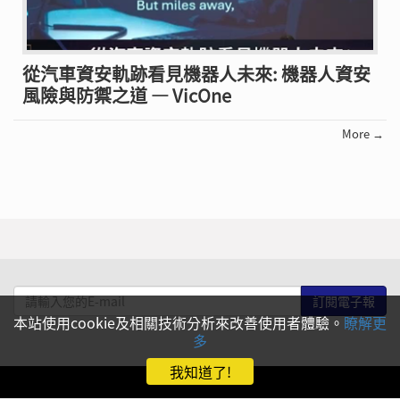
從汽車資安軌跡看見機器人未來: 機器人資安
風險與防禦之道 — VicOne
More →
請
輸
本站使用cookie及相關技術分析來改善使用者體驗。
瞭解更
入
多
您
我知道了!
的