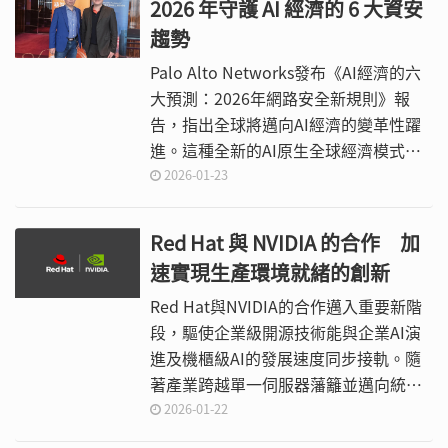
2026 年守護 AI 經濟的 6 大資安
趨勢
Palo Alto Networks發布《AI經濟的六
大預測：2026年網路安全新規則》報
告，指出全球將邁向AI經濟的變革性躍
進。這種全新的AI原生全球經濟模式以
AI驅動生產力與營運，同時也帶來風險
2026-01-23
結構的劇烈轉變。展望2026年，自主式
AI代理（Autonomous AI Agents）將
Red Hat 與 NVIDIA 的合作 加
從根本重塑企業營運模式，並引發身分
速實現生產環境就緒的創新
識別、安全營運中心（SOC）、量子運
算、資料安全以及瀏覽器等多個領域的
Red Hat與NVIDIA的合作邁入重要新階
重大變革。
段，驅使企業級開源技術能與企業AI演
進及機櫃級AI的發展速度同步接軌。隨
著產業跨越單一伺服器藩籬並邁向統一
的高密度系統，Red Hat致力透過Red
2026-01-22
Hat Enterprise Linux for NVIDIA作為轉