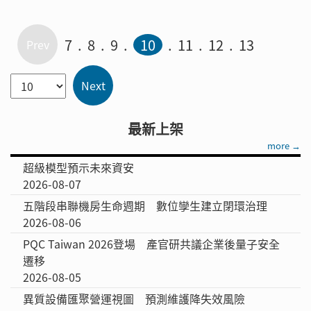
型起點，其作為專為NVIDIA Rubin平台
最佳化、引領全球企業級Linux平台的特
7
8
9
10
11
12
13
別版本，同時針對未來於Red Hat
OpenShift與Red Hat AI上的生產環境
進行調整。
最新上架
more →
超級模型預示未來資安
2026-08-07
五階段串聯機房生命週期 數位孿生建立閉環治理
2026-08-06
PQC Taiwan 2026登場 產官研共議企業後量子安全
遷移
2026-08-05
異質設備匯聚營運視圖 預測維護降失效風險