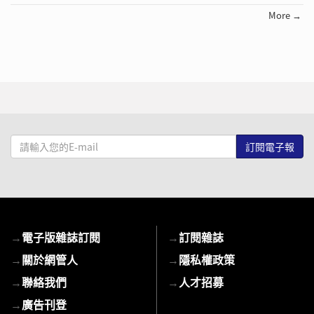
More →
請
輸
入
您
的
E-
→
電子版雜誌訂閱
→
訂閱雜誌
mail
→
關於網管人
→
隱私權政策
→
聯絡我們
→
人才招募
→
廣告刊登