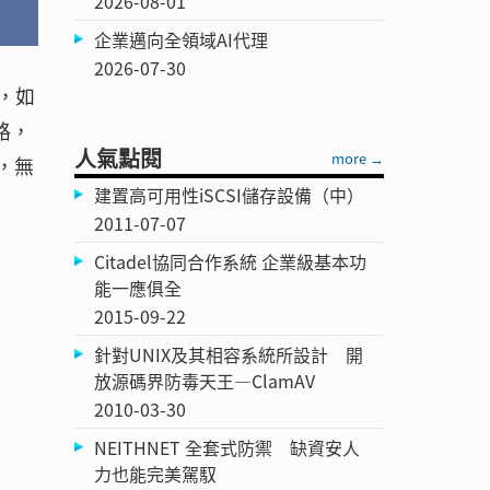
2026-08-01
企業邁向全領域AI代理
2026-07-30
，如
路，
人氣點閱
more →
，無
建置高可用性iSCSI儲存設備（中）
2011-07-07
Citadel協同合作系統 企業級基本功
能一應俱全
2015-09-22
針對UNIX及其相容系統所設計 開
放源碼界防毒天王—ClamAV
2010-03-30
NEITHNET 全套式防禦 缺資安人
力也能完美駕馭