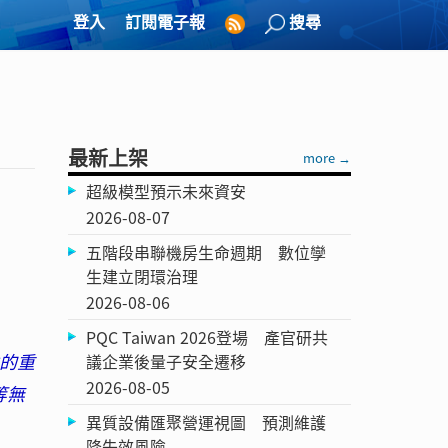
登入
訂閱電子報
搜尋
最新上架
more →
超級模型預示未來資安
2026-08-07
五階段串聯機房生命週期 數位孿
生建立閉環治理
2026-08-06
PQC Taiwan 2026登場 產官研共
性的重
議企業後量子安全遷移
2026-08-05
等無
異質設備匯聚營運視圖 預測維護
降失效風險