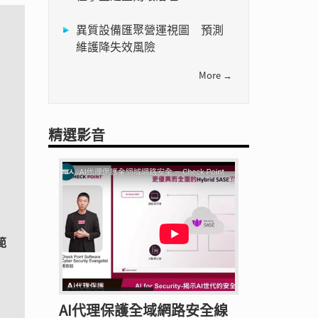
異質設備匯聚營運視圖 預測
維護降失效風險
More →
精選影音
範
AI代理保護全域網路安全線