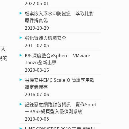
2022-05-01
檔案嵌入浮水印防變造 萃取比對
原件辨真偽
2019-10-29
強化實體與環境安全
2011-02-05
應大
K8s深度整合vSphere VMware
規的
Tanzu全新出擊
2020-03-16
裸機安裝EMC ScaleIO 簡單享用軟
體定義儲存
2016-07-06
記錄惡意網路封包資訊 實作Snort
＋BASE網頁型入侵偵測系統
2010-09-05
LINE CONVERGE 2019 宣示持續耕