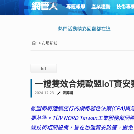
專題報導
產業趨勢
技術專
熱門活動精彩回顧都在這
> 市場新知
IoT
一證雙效合規歐盟IoT資安
2024-12-23
洪羿漣
歐盟即將陸續施行的網路韌性法案(CRA)與
要基準。TÜV NORD Taiwan工業服務部
線技術相關設備，旨在加強資安防護，避免