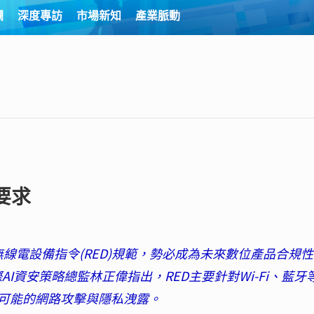
欄
深度專訪
市場新知
產業脈動
要求
無線電設備指令(RED)規範，勢必成為未來數位產品合規
國際AI資安策略總監林正偉指出，RED主要針對Wi-Fi、藍牙
可能的網路攻擊與隱私洩露。