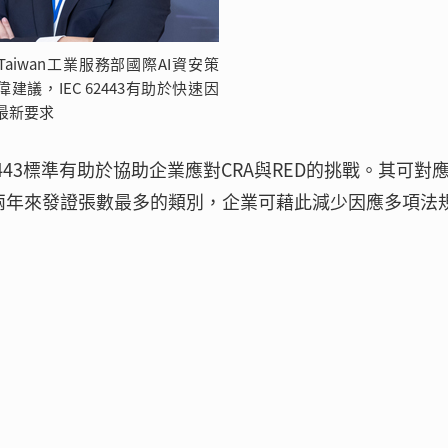
D Taiwan工業服務部國際AI資安策
建議，IEC 62443有助於快速因
最新要求
443標準有助於協助企業應對CRA與RED的挑戰。其可對
RD近兩年來發證張數最多的類別，企業可藉此減少因應多項法