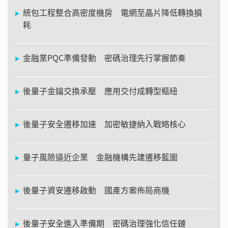
統包工程整合高密度機房 電網至晶片降低轉換損
耗
金融業PQC準備發動 密碼治理先行掌握節奏
後量子金鑰交換承壓 應用交付成轉型樞紐
後量子安全遷移加速 加密敏捷納入戰略核心
量子風險逼近企業 金融機構先建遷移藍圖
後量子資安遷移啟動 國產方案佈局商機
後量子安全進入準備期 密碼治理強化信任鏈