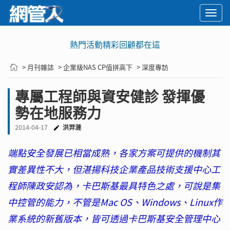
Togg
navi
熱門活動精彩回顧都在這
> 月刊雜誌
> 企業級NAS CP值拼高下
> 深度專訪
專屬工程師與資安健診 發揮優
勢在地服務力
2014-04-17
洪羿漣
端點安全發展已相當成熟，各家方案可提供的機制其
實差異性不大，但湛揚科技企業產品技術支援中心工
程師陳政安認為，卡巴斯基最具特色之處，可說是集
中控管的能力，不管是Mac OS、Windows、Linux作
業系統的新舊版本，皆可透過卡巴斯基安全管理中心