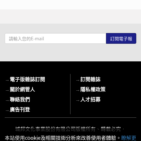
請
輸
入
您
的
E-
→
電子版雜誌訂閱
→
訂閱雜誌
mail
→
關於網管人
→
隱私權政策
→
聯絡我們
→
人才招募
→
廣告刊登
城邦文化事業股份有限公司版權所有、轉載必究．
Copyright © 2026 Cite Publishing Ltd.
本站使用cookie及相關技術分析來改善使用者體驗。
瞭解更