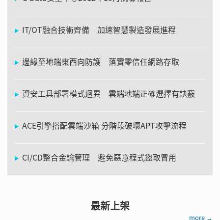
IT/OT融合技術齊備 加速智慧製造發展進程
邊緣至地端東西向防護 落實零信任網路存取
資安工具部署模式迥異 雲端地端正確選擇有訣竅
ACE引擎搭配雲端沙箱 分階段破壞APT攻擊流程
CI/CD整合金鑰管理 避免惡意程式盜取冒用
最新上架
more →