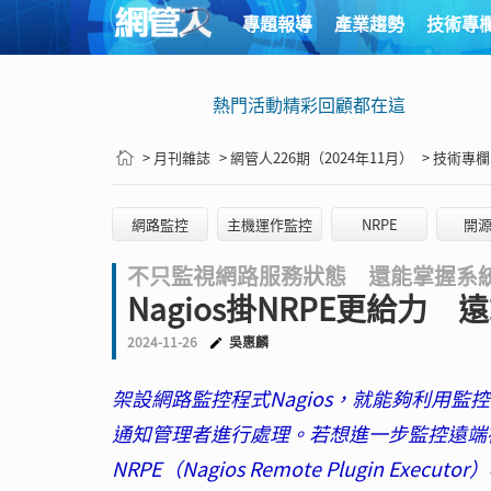
專題報導
產業趨勢
技術專
熱門活動精彩回顧都在這
> 月刊雜誌
> 網管人226期（2024年11月）
> 技術專欄
網路監控
主機運作監控
NRPE
開
不只監視網路服務狀態 還能掌握系統
Nagios掛NRPE更給力
2024-11-26
吳惠麟
架設網路監控程式Nagios，就能夠利用
通知管理者進行處理。若想進一步監控遠端
NRPE（Nagios Remote Plugin Executo