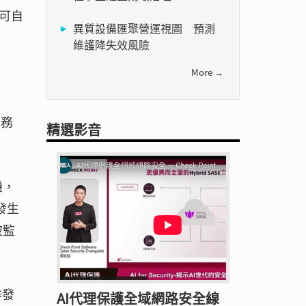
可自
異質設備匯聚營運視圖 預測
維護降失效風險
More →
服務
精選影音
機，
發生
被監
作發
AI代理保護全域網路安全線