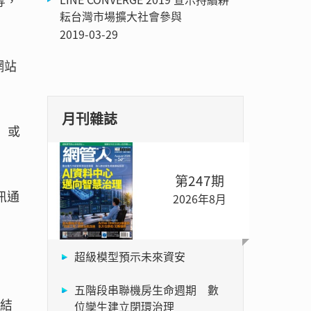
等，
耘台灣市場擴大社會參與
2019-03-29
網站
月刊雜誌
）或
第247期
訊通
2026年8月
超級模型預示未來資安
五階段串聯機房生命週期 數
控結
位孿生建立閉環治理