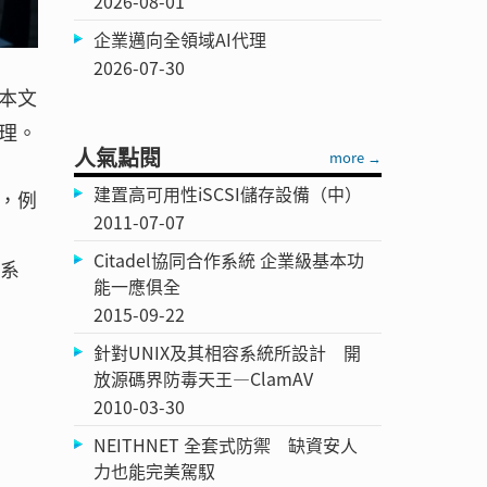
2026-08-01
企業邁向全領域AI代理
2026-07-30
本文
理。
人氣點閱
more →
建置高可用性iSCSI儲存設備（中）
，例
2011-07-07
Citadel協同合作系統 企業級基本功
的系
能一應俱全
2015-09-22
針對UNIX及其相容系統所設計 開
放源碼界防毒天王—ClamAV
2010-03-30
NEITHNET 全套式防禦 缺資安人
力也能完美駕馭