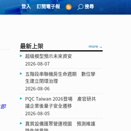
登入
訂閱電子報
搜尋
最新上架
more →
超級模型預示未來資安
2026-08-07
五階段串聯機房生命週期 數位孿
生建立閉環治理
2026-08-06
PQC Taiwan 2026登場 產官研共
議企業後量子安全遷移
立即
2026-08-05
異質設備匯聚營運視圖 預測維護
降失效風險