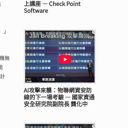
上講座 — Check Point
錯
Software
e）」
機無
範
累計
AI攻擊來襲：物聯網資安防
線的下一場考驗 — 國家資通
安全研究院副院長 龔化中