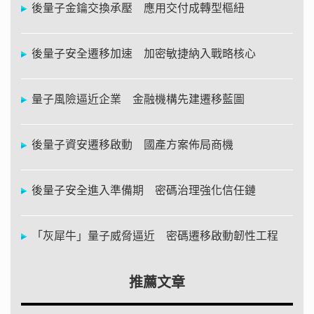
後量子金鑰交換承壓 應用交付成轉型樞紐
後量子安全遷移加速 加密敏捷納入戰略核心
量子風險逼近企業 金融機構先建遷移藍圖
後量子資安遷移啟動 國產方案佈局商機
後量子安全進入準備期 密碼治理強化信任鏈
「灰犀牛」量子威脅逼近 密碼遷移啟動韌性工程
推薦文章