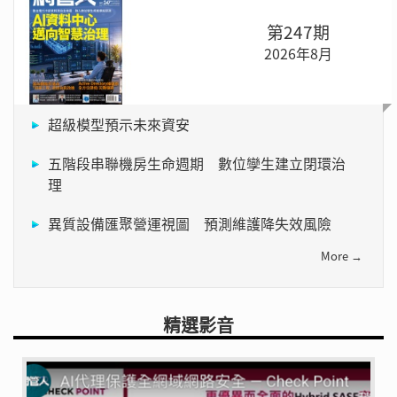
第247期
2026年8月
超級模型預示未來資安
五階段串聯機房生命週期 數位孿生建立閉環治
理
異質設備匯聚營運視圖 預測維護降失效風險
More →
精選影音