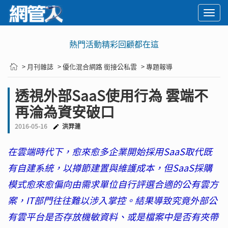
Togg
navi
熱門活動精彩回顧都在這
> 月刊雜誌
> 優化混合網路 銜接公私雲
> 專題報導
透視外部SaaS使用行為 雲端不
再淪為資安破口
2016-05-16
洪羿漣
在雲端時代下，愈來愈多企業開始採用SaaS取代既
有自建系統，以撙節建置與維護成本，但SaaS採購
模式愈來愈偏向由需求單位自行評選合適的公有雲方
案，IT部門往往難以涉入掌控。結果導致究竟外部公
有雲平台是否存放機敏資料、或是檔案中是否有夾帶