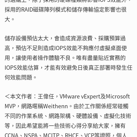
採用的RAID磁碟陣列模式和儲存傳輸協定影響也很
大。
儲存設備預估太大，會造成資源浪費、採購預算過
高，預估不足則造成IOPS效能不夠應付虛擬桌面使
用，讓使用者操作體驗不良。唯有盡量貼近實務的
IOPS效能估算，才能有效避免日後真正部署時發生任
何效能問題。
＜本文作者：王偉任，VMware vExpert及Microsoft
MVP，網路暱稱Weithenn。由於工作關係經常碰觸
不同的作業系統、網路架構、硬體設備、虛擬化技術
等，因此希望能將一些技術心得分享給大家，擁有
CCNA、NSPA、MCITP、RHCE、VCP等證照，個人