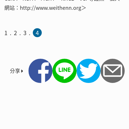
網站：http://www.weithenn.org＞
1
2
3
4
分享