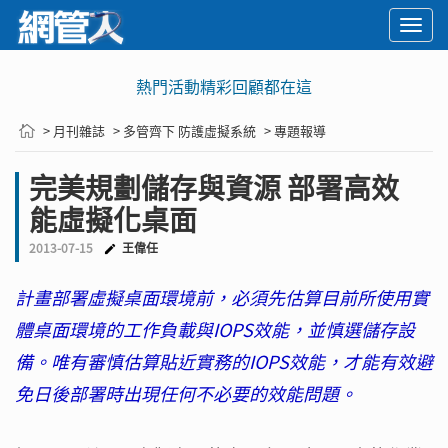
Togg
navi
熱門活動精彩回顧都在這
> 月刊雜誌
> 多管齊下 防護虛擬系統
> 專題報導
完美規劃儲存與資源 部署高效
能虛擬化桌面
2013-07-15
王偉任
計畫部署虛擬桌面環境前，必須先估算目前所使用實
體桌面環境的工作負載與IOPS效能，並慎選儲存設
備。唯有審慎估算貼近實務的IOPS效能，才能有效避
免日後部署時出現任何不必要的效能問題。