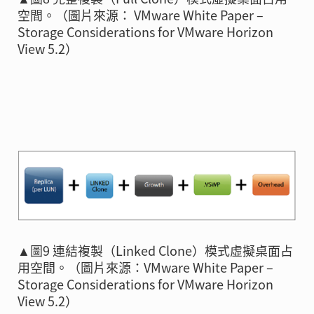
空間。（圖片來源： VMware White Paper –
Storage Considerations for VMware Horizon
View 5.2）
▲圖9 連結複製（Linked Clone）模式虛擬桌面占
用空間。（圖片來源：VMware White Paper –
Storage Considerations for VMware Horizon
View 5.2）