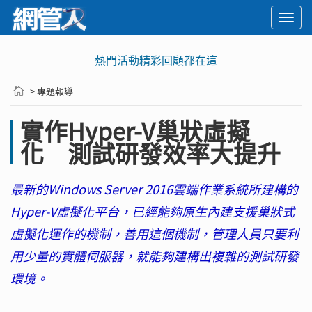
Togg
navi
熱門活動精彩回顧都在這
> 專題報導
實作Hyper-V巢狀虛擬
化 測試研發效率大提升
最新的Windows Server 2016雲端作業系統所建構的
Hyper-V虛擬化平台，已經能夠原生內建支援巢狀式
虛擬化運作的機制，善用這個機制，管理人員只要利
用少量的實體伺服器，就能夠建構出複雜的測試研發
環境。