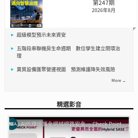
第247期
2026年8月
超級模型預示未來資安
五階段串聯機房生命週期 數位孿生建立閉環治
理
異質設備匯聚營運視圖 預測維護降失效風險
More →
精選影音