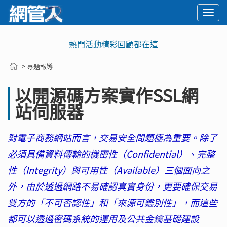
Togg
navi
熱門活動精彩回顧都在這
> 專題報導
以開源碼方案實作SSL網
站伺服器
對電子商務網站而言，交易安全問題極為重要。除了
必須具備資料傳輸的機密性（Confidential）、完整
性（Integrity）與可用性（Available）三個面向之
外，由於透過網路不易確認真實身份，更要確保交易
雙方的「不可否認性」和「來源可鑑別性」，而這些
都可以透過密碼系統的運用及公共金鑰基礎建設