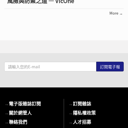
風險與防禦之道 — VicOne
More →
請
輸
入
您
的
E-
→
電子版雜誌訂閱
→
訂閱雜誌
mail
→
關於網管人
→
隱私權政策
→
聯絡我們
→
人才招募